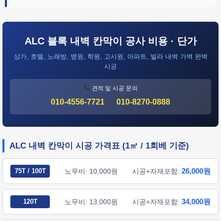
ALC 블록 내벽 칸막이 공사 비용 · 단가
상가, 호텔, 노래방, 병원, 학원, 고시원, 아파트, 빌라 내벽 가벽 완벽
시공
견적 및 시공 문의
010-4556-7721
010-8270-0888
ALC 내벽 칸막이 시공 가격표 (1㎡ / 1회베 기준)
26,000원
75T / 100T
노무비: 10,000원
시공+자재포함:
34,000원
120T
노무비: 13,000원
시공+자재포함: