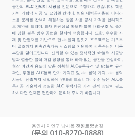
아파트, 빌라, 원룸, 한옥, 음악학원, 호텔 내벽 칸막이 등 다양한
공간의
ALC 칸막이 시공
을 전문으로 수행하고 있습니다. 학원
가벽 가림막 시공 및 요양원 칸막이, 병원 내벽공사뿐만 아니라
소음 문제를 완벽히 해결하는 방음 차음 공사 가격을 합리적으
로 제안해 드리며, 화재 안전성을 확보한 블록 내화구조 및 습기
에 강한 블록 방수 공법을 철저히 적용합니다. 또한, 우수한 자
재 및 단열재를 기반으로 한 alc블럭 집짓기 프로젝트는 기초부
터 골조까지 반축건축가능 시스템을 지원하여 건축주님의 비용
부담을 덜어드립니다. 신뢰할 수 있는 정석적인 alc블럭 시공방
법과 깔끔한 블럭 마감 공정을 통해 하자 없는 공간을 완성하며,
현장 여건과 용도에 맞춘 정확한 ALC블록규격 및 alc블럭 규격
확인, 투명한 ALC블록 단가 가격표 및 alc 블럭 가격, alc 블럭
시공비 산출까지 세밀하게 안내해 드립니다. 수준 높은 ALC블
록시공 기술력과 정밀한 ALC 주택시공 가격 견적 상담이 필요
하시다면 언제든 편안하게 문의해 주시기 바랍니다.
용인시 처인구 남사읍 전원로55번길
(문의 010-8270-0888)