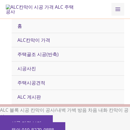
콘
Mai
텐
츠
Men
로
홈
건
너
ALC칸막이 가격
뛰
기
주택골조 시공(반축)
시공사진
주택시공견적
ALC 게시판
ALC 블록 시공 칸막이 공사/내벽 가벽 방음 차음 내화 칸막이 공
사
시공 가격 보기