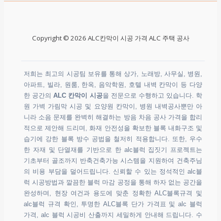
Copyright © 2026 ALC칸막이 시공 가격 ALC 주택 공사
저희는 최고의 시공팀 보유를 통해 상가, 노래방, 사무실, 병원,
아파트, 빌라, 원룸, 한옥, 음악학원, 호텔 내벽 칸막이 등 다양
한 공간의
ALC 칸막이 시공
을 전문으로 수행하고 있습니다. 학
원 가벽 가림막 시공 및 요양원 칸막이, 병원 내벽공사뿐만 아
니라 소음 문제를 완벽히 해결하는 방음 차음 공사 가격을 합리
적으로 제안해 드리며, 화재 안전성을 확보한 블록 내화구조 및
습기에 강한 블록 방수 공법을 철저히 적용합니다. 또한, 우수
한 자재 및 단열재를 기반으로 한 alc블럭 집짓기 프로젝트는
기초부터 골조까지 반축건축가능 시스템을 지원하여 건축주님
의 비용 부담을 덜어드립니다. 신뢰할 수 있는 정석적인 alc블
럭 시공방법과 깔끔한 블럭 마감 공정을 통해 하자 없는 공간을
완성하며, 현장 여건과 용도에 맞춘 정확한 ALC블록규격 및
alc블럭 규격 확인, 투명한 ALC블록 단가 가격표 및 alc 블럭
가격, alc 블럭 시공비 산출까지 세밀하게 안내해 드립니다. 수