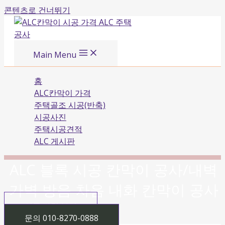
콘텐츠로 건너뛰기
Main Menu
홈
ALC칸막이 가격
주택골조 시공(반축)
시공사진
주택시공견적
ALC 게시판
ALC 블록 시공 칸막이 공사/내벽
가벽 방음 차음 내화 칸막이 공사
시공 가격 보기
문의 010-8270-0888