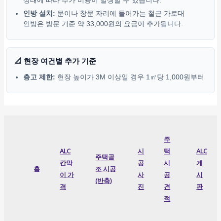
상태에 따라 추가 비용이 발생할 수 있습니다.
인방 설치:
문이나 창문 자리에 들어가는 철근 가로대
인방은 방문 기준 약 33,000원의 요금이 추가됩니다.
📐 현장 여건별 추가 기준
층고 제한:
현장 높이가 3M 이상일 경우 1㎡당 1,000원부터
주
ALC
시
택
ALC
주택골
칸막
공
시
게
홈
조 시공
이 가
사
공
시
(반축)
격
진
견
판
적