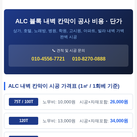
ALC 블록 내벽 칸막이 공사 비용 · 단가
상가, 호텔, 노래방, 병원, 학원, 고시원, 아파트, 빌라 내벽 가벽
완벽 시공
📞 견적 및 시공 문의
010-4556-7721
010-8270-0888
ALC 내벽 칸막이 시공 가격표 (1㎡ / 1회베 기준)
26,000원
75T / 100T
노무비: 10,000원
시공+자재포함:
34,000원
120T
노무비: 13,000원
시공+자재포함: