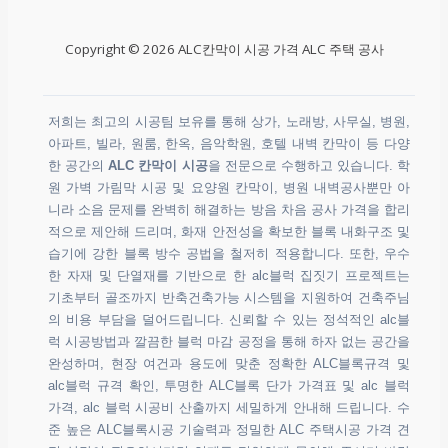
Copyright © 2026 ALC칸막이 시공 가격 ALC 주택 공사
저희는 최고의 시공팀 보유를 통해 상가, 노래방, 사무실, 병원,
아파트, 빌라, 원룸, 한옥, 음악학원, 호텔 내벽 칸막이 등 다양
한 공간의
ALC 칸막이 시공
을 전문으로 수행하고 있습니다. 학
원 가벽 가림막 시공 및 요양원 칸막이, 병원 내벽공사뿐만 아
니라 소음 문제를 완벽히 해결하는 방음 차음 공사 가격을 합리
적으로 제안해 드리며, 화재 안전성을 확보한 블록 내화구조 및
습기에 강한 블록 방수 공법을 철저히 적용합니다. 또한, 우수
한 자재 및 단열재를 기반으로 한 alc블럭 집짓기 프로젝트는
기초부터 골조까지 반축건축가능 시스템을 지원하여 건축주님
의 비용 부담을 덜어드립니다. 신뢰할 수 있는 정석적인 alc블
럭 시공방법과 깔끔한 블럭 마감 공정을 통해 하자 없는 공간을
완성하며, 현장 여건과 용도에 맞춘 정확한 ALC블록규격 및
alc블럭 규격 확인, 투명한 ALC블록 단가 가격표 및 alc 블럭
가격, alc 블럭 시공비 산출까지 세밀하게 안내해 드립니다. 수
준 높은 ALC블록시공 기술력과 정밀한 ALC 주택시공 가격 견