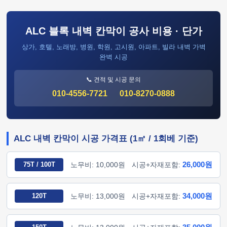
ALC 블록 내벽 칸막이 공사 비용 · 단가
상가, 호텔, 노래방, 병원, 학원, 고시원, 아파트, 빌라 내벽 가벽
완벽 시공
📞 견적 및 시공 문의
010-4556-7721
010-8270-0888
ALC 내벽 칸막이 시공 가격표 (1㎡ / 1회베 기준)
26,000원
75T / 100T
노무비: 10,000원
시공+자재포함:
34,000원
120T
노무비: 13,000원
시공+자재포함: