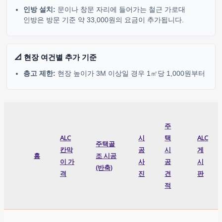
인방 설치:
문이나 창문 자리에 들어가는 철근 가로대
인방은 방문 기준 약 33,000원의 요금이 추가됩니다.
📐 현장 여건별 추가 기준
층고 제한:
현장 높이가 3M 이상일 경우 1㎡당 1,000원부터
주
ALC
시
택
ALC
주택골
칸막
공
시
게
홈
조 시공
이 가
사
공
시
(반축)
격
진
견
판
적