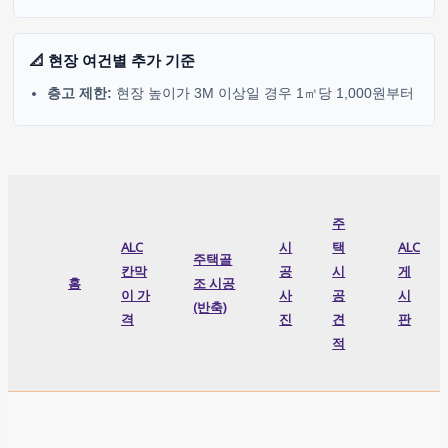
📐 현장 여건별 추가 기준
층고 제한:
현장 높이가 3M 이상일 경우 1㎡당 1,000원부터
주
ALC
시
택
ALC
주택골
칸막
공
시
게
홈
조 시공
이 가
사
공
시
(반축)
격
진
견
판
적