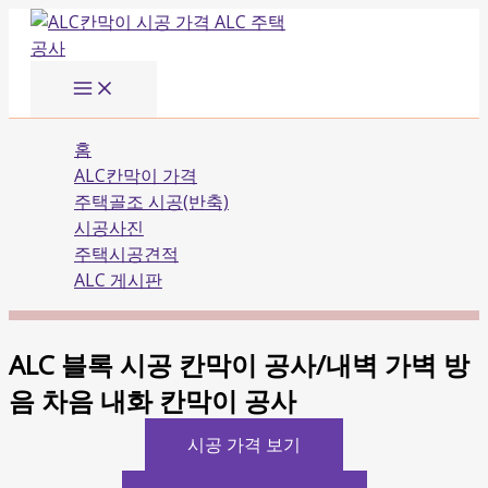
Main
콘
Menu
텐
츠
로
건
너
홈
뛰
ALC칸막이 가격
기
주택골조 시공(반축)
시공사진
주택시공견적
ALC 게시판
ALC 블록 시공 칸막이 공사/내벽 가벽 방
음 차음 내화 칸막이 공사
시공 가격 보기