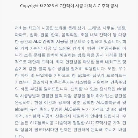
Copyright © 2026 ALC칸막이 시공 가격 ALC 주택 공사
저희는 최고의 시공팀 보유를 통해 상가, 노래방, 사무실, 병원,
아파트, 빌라, 원룸, 한옥, 음악학원, 호텔 내벽 칸막이 등 다양
한 공간의
ALC 칸막이 시공
을 전문으로 수행하고 있습니다. 학
원 가벽 가림막 시공 및 요양원 칸막이, 병원 내벽공사뿐만 아
니라 소음 문제를 완벽히 해결하는 방음 차음 공사 가격을 합리
적으로 제안해 드리며, 화재 안전성을 확보한 블록 내화구조 및
습기에 강한 블록 방수 공법을 철저히 적용합니다. 또한, 우수
한 자재 및 단열재를 기반으로 한 alc블럭 집짓기 프로젝트는
기초부터 골조까지 반축건축가능 시스템을 지원하여 건축주님
의 비용 부담을 덜어드립니다. 신뢰할 수 있는 정석적인 alc블
럭 시공방법과 깔끔한 블럭 마감 공정을 통해 하자 없는 공간을
완성하며, 현장 여건과 용도에 맞춘 정확한 ALC블록규격 및
alc블럭 규격 확인, 투명한 ALC블록 단가 가격표 및 alc 블럭
가격, alc 블럭 시공비 산출까지 세밀하게 안내해 드립니다. 수
준 높은 ALC블록시공 기술력과 정밀한 ALC 주택시공 가격 견
적 상담이 필요하시다면 언제든 편안하게 문의해 주시기 바랍
니다.