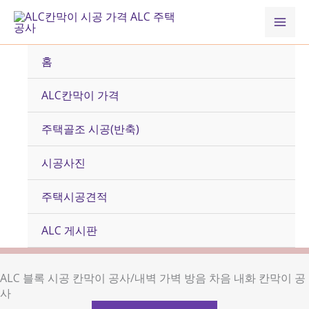
콘
Mai
텐
츠
Men
로
홈
건
너
ALC칸막이 가격
뛰
기
주택골조 시공(반축)
시공사진
주택시공견적
ALC 게시판
ALC 블록 시공 칸막이 공사/내벽 가벽 방음 차음 내화 칸막이 공
사