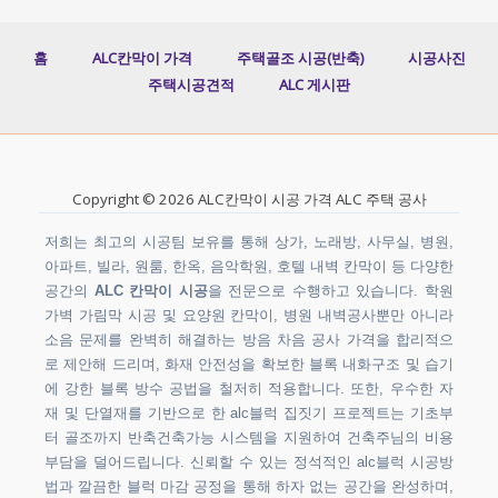
홈
ALC칸막이 가격
주택골조 시공(반축)
시공사진
주택시공견적
ALC 게시판
Copyright © 2026 ALC칸막이 시공 가격 ALC 주택 공사
저희는 최고의 시공팀 보유를 통해 상가, 노래방, 사무실, 병원,
아파트, 빌라, 원룸, 한옥, 음악학원, 호텔 내벽 칸막이 등 다양한
공간의
ALC 칸막이 시공
을 전문으로 수행하고 있습니다. 학원
가벽 가림막 시공 및 요양원 칸막이, 병원 내벽공사뿐만 아니라
소음 문제를 완벽히 해결하는 방음 차음 공사 가격을 합리적으
로 제안해 드리며, 화재 안전성을 확보한 블록 내화구조 및 습기
에 강한 블록 방수 공법을 철저히 적용합니다. 또한, 우수한 자
재 및 단열재를 기반으로 한 alc블럭 집짓기 프로젝트는 기초부
터 골조까지 반축건축가능 시스템을 지원하여 건축주님의 비용
부담을 덜어드립니다. 신뢰할 수 있는 정석적인 alc블럭 시공방
법과 깔끔한 블럭 마감 공정을 통해 하자 없는 공간을 완성하며,