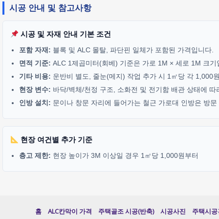
시공 안내 및 참고사항
시공 및 자재 안내 기본 조건
포함 자재:
블록 및 ALC 몰탈, 파단핀 일체가 포함된 가격입니다.
면적 기준:
ALC 1제곱미터(회베) 기준은 가로 1M × 세로 1M 크
기타 비용:
운반비 별도, 줄눈(메지) 작업 추가 시 1㎡당 각 1,00
현장 변수:
바닥/벽체/천정 구조, 소화전 및 전기함 배관 상태에 따
인방 설치:
문이나 창문 자리에 들어가는 철근 가로대 인방은 방문 기
현장 여건별 추가 기준
층고 제한:
현장 높이가 3M 이상일 경우 1㎡당 1,000원부터
홈
ALC칸막이 가격
주택골조 시공(반축)
시공사진
주택시공