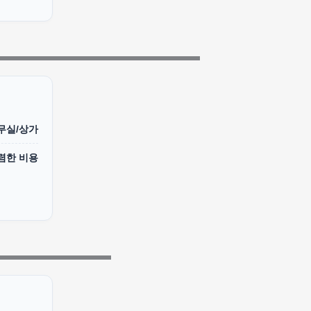
무실/상가
렴한 비용