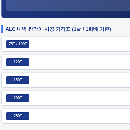
ALC 내벽 칸막이 시공 가격표 (1㎡ / 1회베 기준)
75T / 100T
120T
150T
200T
250T