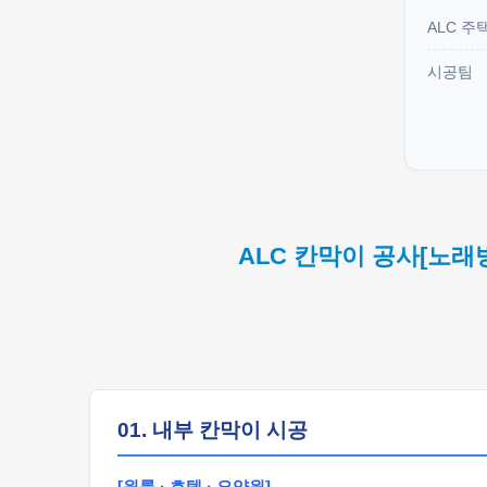
ALC 주
시공팀
ALC 칸막이 공사[노래
01. 내부 칸막이 시공
[원룸 · 호텔 · 요양원]