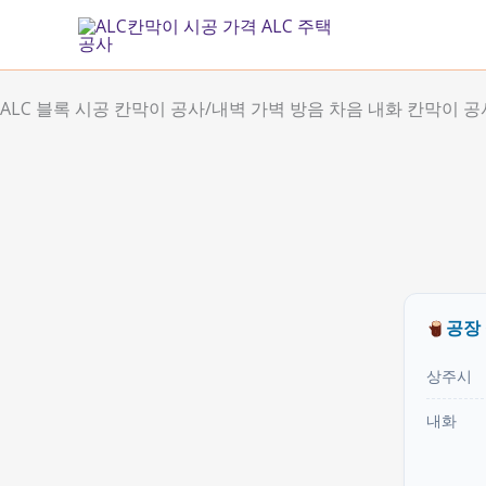
콘
텐
츠
로
ALC 블록 시공 칸막이 공사/내벽 가벽 방음 차음 내화 칸막이 공
건
너
뛰
기
공장
상주시
내화