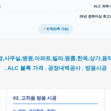
택
ALC 외벽
20년 경력이상 최고
조적(반축 가능)
방,사무실,병원,아파트,빌라,원룸,한옥,상가,음
. ALC 블록 가격 . 공장내벽공사 . 방음시공
02. 고차음 방음 시공
[노래방 · 음악학원 · 학원]