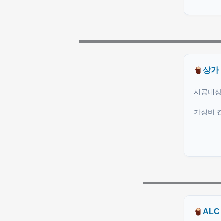
상가
시공대
가성비 
ALC