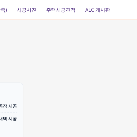
축)
시공사진
주택시공견적
ALC 게시판
 공장 시공
내벽 시공