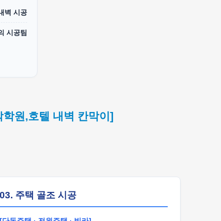
 내벽 시공
의 시공팀
악학원,호텔 내벽 칸막이]
03. 주택 골조 시공
[단독주택 · 전원주택 · 빌라]