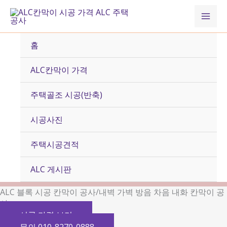
콘
Mai
텐
츠
Men
로
홈
건
너
ALC칸막이 가격
뛰
기
주택골조 시공(반축)
시공사진
주택시공견적
ALC 게시판
ALC 블록 시공 칸막이 공사/내벽 가벽 방음 차음 내화 칸막이 공
사
시공 가격 보기