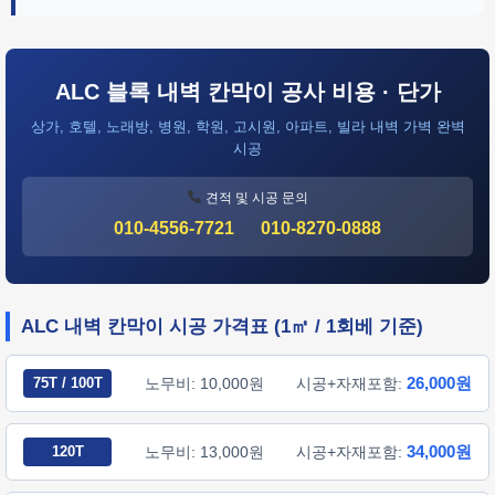
ALC 블록 내벽 칸막이 공사 비용 · 단가
상가, 호텔, 노래방, 병원, 학원, 고시원, 아파트, 빌라 내벽 가벽 완벽
시공
견적 및 시공 문의
010-4556-7721
010-8270-0888
ALC 내벽 칸막이 시공 가격표 (1㎡ / 1회베 기준)
26,000원
75T / 100T
노무비: 10,000원
시공+자재포함:
34,000원
120T
노무비: 13,000원
시공+자재포함: