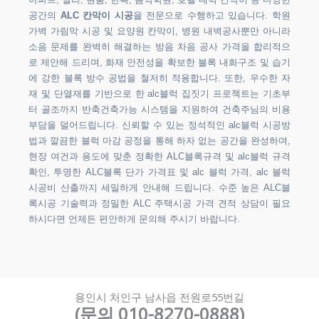
아파트, 빌라, 원룸, 한옥, 음악학원, 호텔 내벽 칸막이 등 다양한
공간의
ALC 칸막이 시공
을 전문으로 수행하고 있습니다. 학원
가벽 가림막 시공 및 요양원 칸막이, 병원 내벽공사뿐만 아니라
소음 문제를 완벽히 해결하는 방음 차음 공사 가격을 합리적으
로 제안해 드리며, 화재 안전성을 확보한 블록 내화구조 및 습기
에 강한 블록 방수 공법을 철저히 적용합니다. 또한, 우수한 자
재 및 단열재를 기반으로 한 alc블럭 집짓기 프로젝트는 기초부
터 골조까지 반축건축가능 시스템을 지원하여 건축주님의 비용
부담을 덜어드립니다. 신뢰할 수 있는 정석적인 alc블럭 시공방
법과 깔끔한 블럭 마감 공정을 통해 하자 없는 공간을 완성하며,
현장 여건과 용도에 맞춘 정확한 ALC블록규격 및 alc블럭 규격
확인, 투명한 ALC블록 단가 가격표 및 alc 블럭 가격, alc 블럭
시공비 산출까지 세밀하게 안내해 드립니다. 수준 높은 ALC블
록시공 기술력과 정밀한 ALC 주택시공 가격 견적 상담이 필요
하시다면 언제든 편안하게 문의해 주시기 바랍니다.
용인시 처인구 남사읍 전원로55번길
(문의 010-8270-0888)