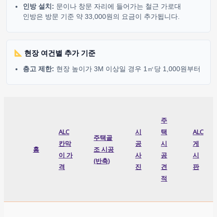
인방 설치:
문이나 창문 자리에 들어가는 철근 가로대
인방은 방문 기준 약 33,000원의 요금이 추가됩니다.
현장 여건별 추가 기준
층고 제한:
현장 높이가 3M 이상일 경우 1㎡당 1,000원부터
주
ALC
시
택
ALC
주택골
칸막
공
시
게
홈
조 시공
이 가
사
공
시
(반축)
격
진
견
판
적