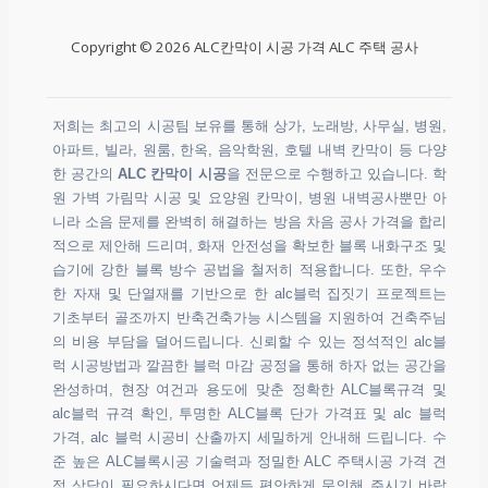
Copyright © 2026 ALC칸막이 시공 가격 ALC 주택 공사
저희는 최고의 시공팀 보유를 통해 상가, 노래방, 사무실, 병원,
아파트, 빌라, 원룸, 한옥, 음악학원, 호텔 내벽 칸막이 등 다양
한 공간의
ALC 칸막이 시공
을 전문으로 수행하고 있습니다. 학
원 가벽 가림막 시공 및 요양원 칸막이, 병원 내벽공사뿐만 아
니라 소음 문제를 완벽히 해결하는 방음 차음 공사 가격을 합리
적으로 제안해 드리며, 화재 안전성을 확보한 블록 내화구조 및
습기에 강한 블록 방수 공법을 철저히 적용합니다. 또한, 우수
한 자재 및 단열재를 기반으로 한 alc블럭 집짓기 프로젝트는
기초부터 골조까지 반축건축가능 시스템을 지원하여 건축주님
의 비용 부담을 덜어드립니다. 신뢰할 수 있는 정석적인 alc블
럭 시공방법과 깔끔한 블럭 마감 공정을 통해 하자 없는 공간을
완성하며, 현장 여건과 용도에 맞춘 정확한 ALC블록규격 및
alc블럭 규격 확인, 투명한 ALC블록 단가 가격표 및 alc 블럭
가격, alc 블럭 시공비 산출까지 세밀하게 안내해 드립니다. 수
준 높은 ALC블록시공 기술력과 정밀한 ALC 주택시공 가격 견
적 상담이 필요하시다면 언제든 편안하게 문의해 주시기 바랍