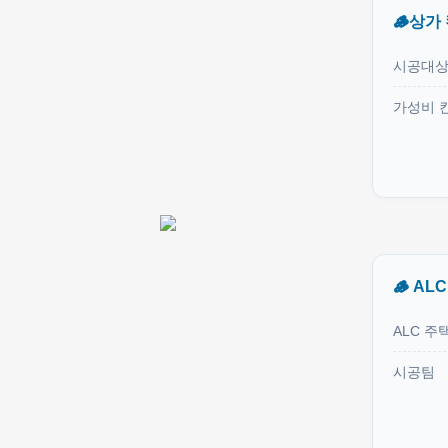
🪵상가
시공대
가성비 
🪵 AL
ALC 주
시공팀