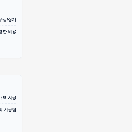
무실/상가
렴한 비용
 내벽 시공
의 시공팀