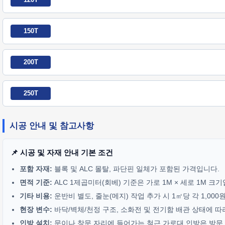
150T
200T
250T
시공 안내 및 참고사항
📌 시공 및 자재 안내 기본 조건
포함 자재:
블록 및 ALC 몰탈, 파단핀 일체가 포함된 가격입니다.
면적 기준:
ALC 1제곱미터(회베) 기준은 가로 1M × 세로 1M 크
기타 비용:
운반비 별도, 줄눈(메지) 작업 추가 시 1㎡당 각 1,00
현장 변수:
바닥/벽체/천정 구조, 소화전 및 전기함 배관 상태에 따
인방 설치:
문이나 창문 자리에 들어가는 철근 가로대 인방은 방문 기