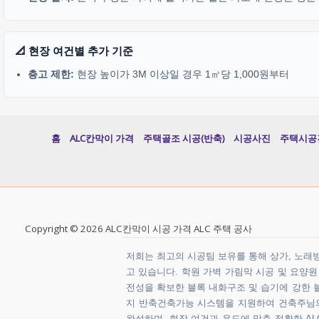
📐 현장 여건별 추가 기준
층고 제한:
현장 높이가 3M 이상일 경우 1㎡당 1,000원부터
홈
ALC칸막이 가격
주택골조 시공(반축)
시공사진
주택시공
Copyright © 2026 ALC칸막이 시공 가격 ALC 주택 공사
저희는 최고의 시공팀 보유를 통해 상가, 노래방,
고 있습니다. 학원 가벽 가림막 시공 및 요양
전성을 확보한 블록 내화구조 및 습기에 강한 블
지 반축건축가능 시스템을 지원하여 건축주님의 
완성하며, 현장 여건과 용도에 맞춘 정확한 ALC