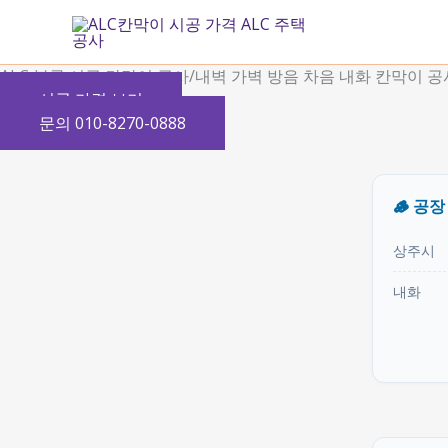
콘
텐
츠
ALC 블록 시공 칸막이 공사/내벽 가벽 방음 차음 내화 칸막이 공
로
시공 가격 보기
건
문의 010-8270-0888
너
뛰
기
🪵 공
상주시
내화