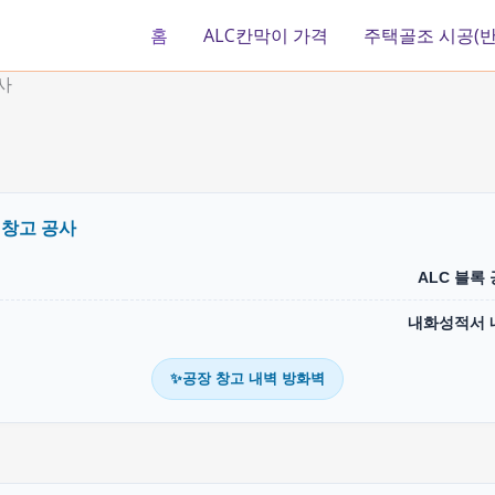
홈
ALC칸막이 가격
주택골조 시공(반
사
장 창고 공사
ALC 블록
내화성적서 
✨공장 창고 내벽 방화벽