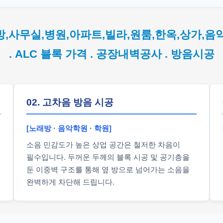
방,사무실,병원,아파트,빌라,원룸,한옥,상가,음
. ALC 블록 가격 . 공장내벽공사 . 방음시공
02. 고차음 방음 시공
[노래방 · 음악학원 · 학원]
소음 민감도가 높은 상업 공간은 철저한 차음이
필수입니다. 두꺼운 두께의 블록 시공 및 공기층을
둔 이중벽 구조를 통해 옆 방으로 넘어가는 소음을
완벽하게 차단해 드립니다.