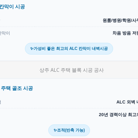
 칸막이 시공
상
원룸/병원/학원/사
칸막이
차음 방음 저
✨가성비 좋은 최고의 ALC 칸막이 내벽시공
C 주택 골조 시공
택
ALC 외벽
20년 경력이상 최고
✨조적(반축 가능)