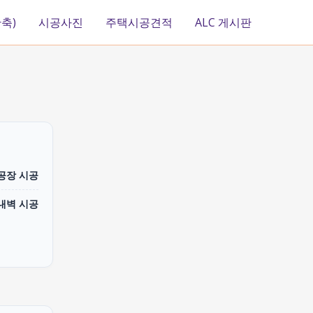
축)
시공사진
주택시공견적
ALC 게시판
 공장 시공
내벽 시공