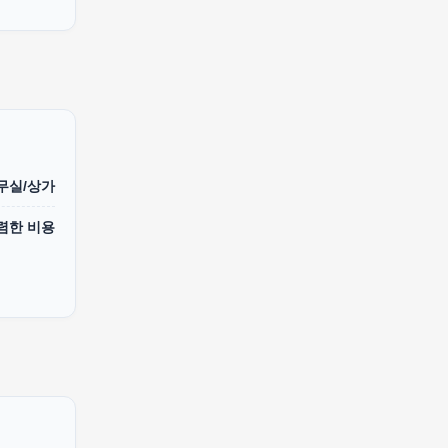
무실/상가
렴한 비용