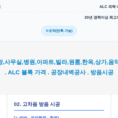
택
ALC 외벽
20년 경력이상 최고
✨조적(반축 가능)
방,사무실,병원,아파트,빌라,원룸,한옥,상가,음
. ALC 블록 가격 . 공장내벽공사 . 방음시공
02. 고차음 방음 시공
[노래방 · 음악학원 · 학원]