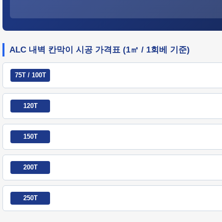
ALC 내벽 칸막이 시공 가격표 (1㎡ / 1회베 기준)
75T / 100T
120T
150T
200T
250T