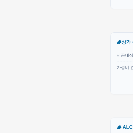
🪵상가
시공대
가성비 
🪵 AL