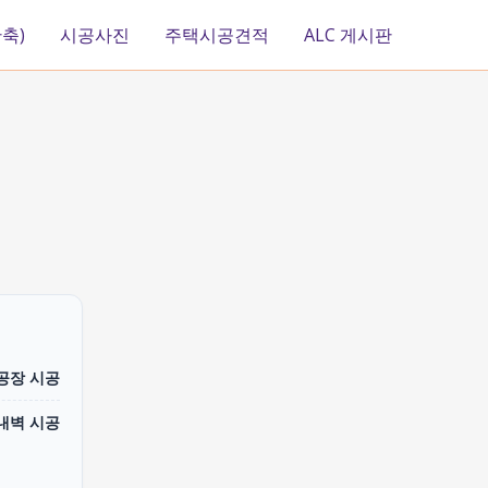
축)
시공사진
주택시공견적
ALC 게시판
 공장 시공
내벽 시공