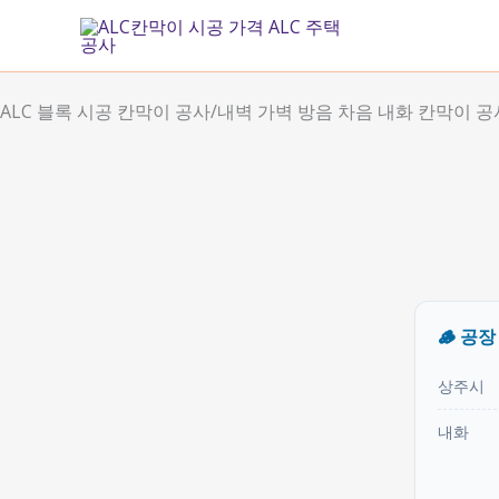
콘
텐
츠
로
ALC 블록 시공 칸막이 공사/내벽 가벽 방음 차음 내화 칸막이 공
건
너
뛰
기
🪵 공
상주시
내화