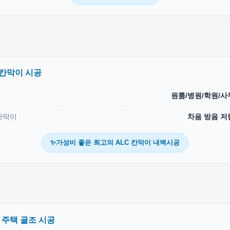
 칸막이 시공
상
원룸/병원/학원/사
칸막이
차음 방음 저
✨가성비 좋은 최고의 ALC 칸막이 내벽시공
C 주택 골조 시공