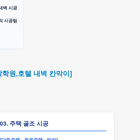
 내벽 시공
의 시공팀
악학원,호텔 내벽 칸막이]
03. 주택 골조 시공
[단독주택 · 전원주택 · 빌라]