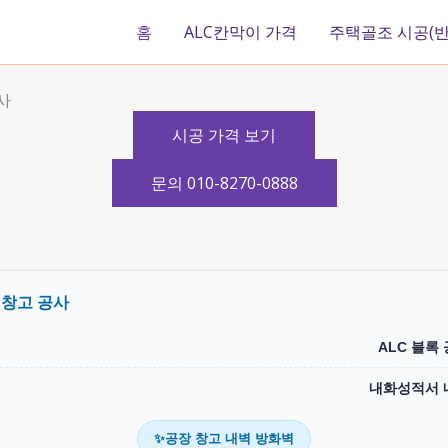
홈
ALC칸막이 가격
주택골조 시공(반
사
시공 가격 보기
문의 010-8270-0888
장 창고 공사
ALC 블록
내화성적서 
✨공장 창고 내벽 방화벽