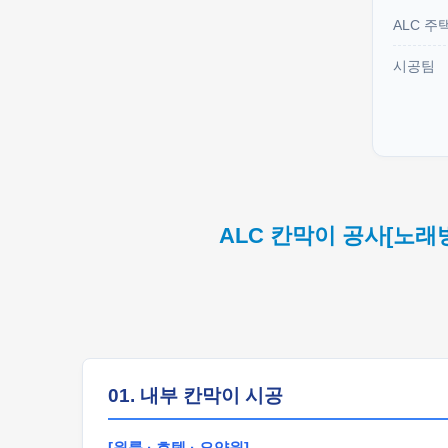
ALC 주
시공팀
ALC 칸막이 공사[노래
01. 내부 칸막이 시공
[원룸 · 호텔 · 요양원]