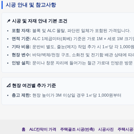
시공 안내 및 참고사항
📌 시공 및 자재 안내 기본 조건
포함 자재:
블록 및 ALC 몰탈, 파단핀 일체가 포함된 가격입니다.
면적 기준:
ALC 1제곱미터(회베) 기준은 가로 1M × 세로 1M 크
기타 비용:
운반비 별도, 줄눈(메지) 작업 추가 시 1㎡당 각 1,00
현장 변수:
바닥/벽체/천정 구조, 소화전 및 전기함 배관 상태에 따
인방 설치:
문이나 창문 자리에 들어가는 철근 가로대 인방은 방문 기
📐 현장 여건별 추가 기준
층고 제한:
현장 높이가 3M 이상일 경우 1㎡당 1,000원부터
홈
ALC칸막이 가격
주택골조 시공(반축)
시공사진
주택시공