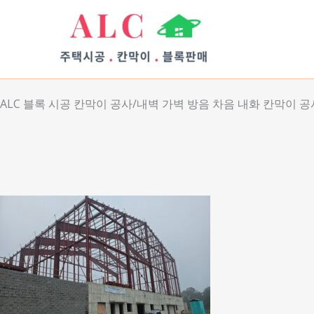
콘
텐
츠
로
건
너
ALC 블록 시공 칸막이 공사/내벽 가벽 방음 차음 내화 칸막이 공
뛰
기