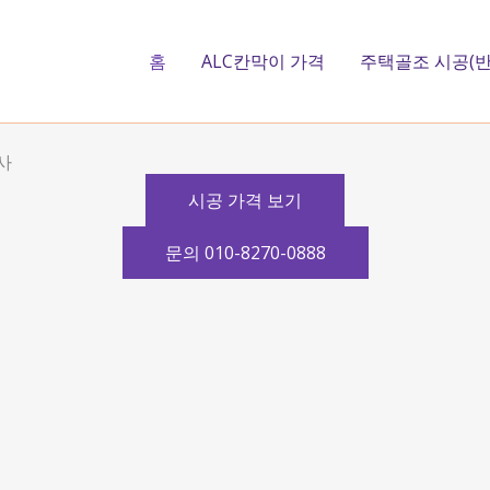
홈
ALC칸막이 가격
주택골조 시공(반
사
시공 가격 보기
문의 010-8270-0888