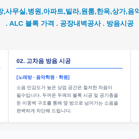
방,사무실,병원,아파트,빌라,원룸,한옥,상가,음
. ALC 블록 가격 . 공장내벽공사 . 방음시공
02. 고차음 방음 시공
[노래방 · 음악학원 · 학원]
소음 민감도가 높은 상업 공간은 철저한 차음이
필수입니다. 두꺼운 두께의 블록 시공 및 공기층을
둔 이중벽 구조를 통해 옆 방으로 넘어가는 소음을
완벽하게 차단해 드립니다.