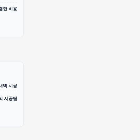
렴한 비용
 내벽 시공
의 시공팀