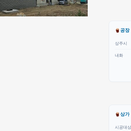
공장
상주시
내화
상가
시공대