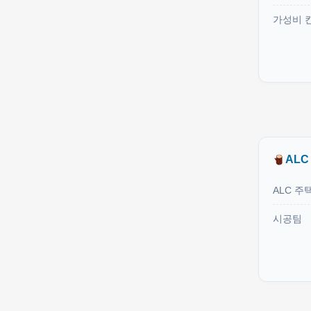
가성비 
ALC
ALC 주
시공팀