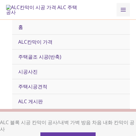
콘
Mai
텐
츠
Men
로
홈
건
너
ALC칸막이 가격
뛰
기
주택골조 시공(반축)
시공사진
주택시공견적
ALC 게시판
ALC 블록 시공 칸막이 공사/내벽 가벽 방음 차음 내화 칸막이 공
사