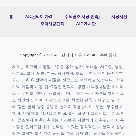
홈
ALC칸막이 가격
주택골조 시공(반축)
시공사진
주택시공견적
ALC 게시판
Copyright © 2026 ALC칸막이 시공 가격 ALC 주택 공사
저희는 최고의 시공팀 보유를 통해 상가, 노래방, 사무실, 병원,
아파트, 빌라, 원룸, 한옥, 음악학원, 호텔 내벽 칸막이 등 다양한
공간의
ALC 칸막이 시공
을 전문으로 수행하고 있습니다. 학원
가벽 가림막 시공 및 요양원 칸막이, 병원 내벽공사뿐만 아니라
소음 문제를 완벽히 해결하는 방음 차음 공사 가격을 합리적으
로 제안해 드리며, 화재 안전성을 확보한 블록 내화구조 및 습기
에 강한 블록 방수 공법을 철저히 적용합니다. 또한, 우수한 자
재 및 단열재를 기반으로 한 alc블럭 집짓기 프로젝트는 기초부
터 골조까지 반축건축가능 시스템을 지원하여 건축주님의 비용
부담을 덜어드립니다. 신뢰할 수 있는 정석적인 alc블럭 시공방
법과 깔끔한 블럭 마감 공정을 통해 하자 없는 공간을 완성하며,