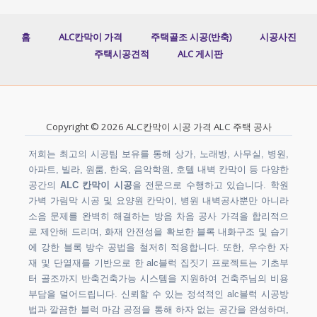
홈
ALC칸막이 가격
주택골조 시공(반축)
시공사진
주택시공견적
ALC 게시판
Copyright © 2026 ALC칸막이 시공 가격 ALC 주택 공사
저희는 최고의 시공팀 보유를 통해 상가, 노래방, 사무실, 병원,
아파트, 빌라, 원룸, 한옥, 음악학원, 호텔 내벽 칸막이 등 다양한
공간의
ALC 칸막이 시공
을 전문으로 수행하고 있습니다. 학원
가벽 가림막 시공 및 요양원 칸막이, 병원 내벽공사뿐만 아니라
소음 문제를 완벽히 해결하는 방음 차음 공사 가격을 합리적으
로 제안해 드리며, 화재 안전성을 확보한 블록 내화구조 및 습기
에 강한 블록 방수 공법을 철저히 적용합니다. 또한, 우수한 자
재 및 단열재를 기반으로 한 alc블럭 집짓기 프로젝트는 기초부
터 골조까지 반축건축가능 시스템을 지원하여 건축주님의 비용
부담을 덜어드립니다. 신뢰할 수 있는 정석적인 alc블럭 시공방
법과 깔끔한 블럭 마감 공정을 통해 하자 없는 공간을 완성하며,