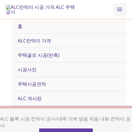
콘
Mai
텐
츠
Men
로
홈
건
너
ALC칸막이 가격
뛰
기
주택골조 시공(반축)
시공사진
주택시공견적
ALC 게시판
ALC 블록 시공 칸막이 공사/내벽 가벽 방음 차음 내화 칸막이 공
사