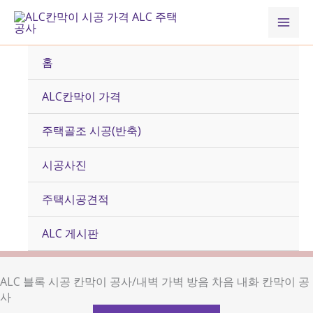
콘
Mai
텐
츠
Men
로
홈
건
너
ALC칸막이 가격
뛰
기
주택골조 시공(반축)
시공사진
주택시공견적
ALC 게시판
ALC 블록 시공 칸막이 공사/내벽 가벽 방음 차음 내화 칸막이 공
사