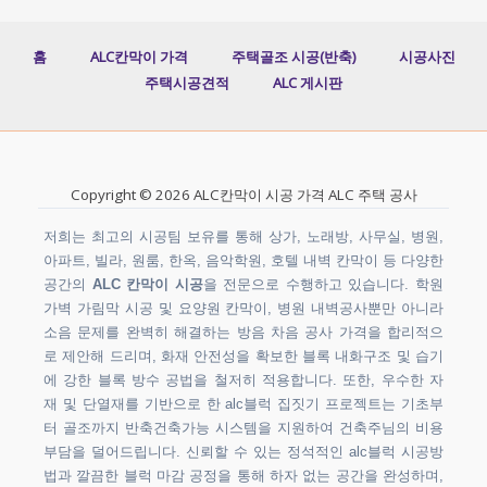
홈
ALC칸막이 가격
주택골조 시공(반축)
시공사진
주택시공견적
ALC 게시판
Copyright © 2026 ALC칸막이 시공 가격 ALC 주택 공사
저희는 최고의 시공팀 보유를 통해 상가, 노래방, 사무실, 병원,
아파트, 빌라, 원룸, 한옥, 음악학원, 호텔 내벽 칸막이 등 다양한
공간의
ALC 칸막이 시공
을 전문으로 수행하고 있습니다. 학원
가벽 가림막 시공 및 요양원 칸막이, 병원 내벽공사뿐만 아니라
소음 문제를 완벽히 해결하는 방음 차음 공사 가격을 합리적으
로 제안해 드리며, 화재 안전성을 확보한 블록 내화구조 및 습기
에 강한 블록 방수 공법을 철저히 적용합니다. 또한, 우수한 자
재 및 단열재를 기반으로 한 alc블럭 집짓기 프로젝트는 기초부
터 골조까지 반축건축가능 시스템을 지원하여 건축주님의 비용
부담을 덜어드립니다. 신뢰할 수 있는 정석적인 alc블럭 시공방
법과 깔끔한 블럭 마감 공정을 통해 하자 없는 공간을 완성하며,