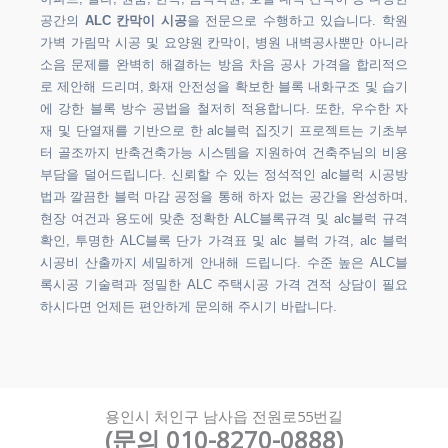
공간의
ALC 칸막이 시공
을 전문으로 수행하고 있습니다. 학원
가벽 가림막 시공 및 요양원 칸막이, 병원 내벽공사뿐만 아니라
소음 문제를 완벽히 해결하는 방음 차음 공사 가격을 합리적으
로 제안해 드리며, 화재 안전성을 확보한 블록 내화구조 및 습기
에 강한 블록 방수 공법을 철저히 적용합니다. 또한, 우수한 자
재 및 단열재를 기반으로 한 alc블럭 집짓기 프로젝트는 기초부
터 골조까지 반축건축가능 시스템을 지원하여 건축주님의 비용
부담을 덜어드립니다. 신뢰할 수 있는 정석적인 alc블럭 시공방
법과 깔끔한 블럭 마감 공정을 통해 하자 없는 공간을 완성하며,
현장 여건과 용도에 맞춘 정확한 ALC블록규격 및 alc블럭 규격
확인, 투명한 ALC블록 단가 가격표 및 alc 블럭 가격, alc 블럭
시공비 산출까지 세밀하게 안내해 드립니다. 수준 높은 ALC블
록시공 기술력과 정밀한 ALC 주택시공 가격 견적 상담이 필요
하시다면 언제든 편안하게 문의해 주시기 바랍니다.
용인시 처인구 남사읍 전원로55번길
(문의 010-8270-0888)