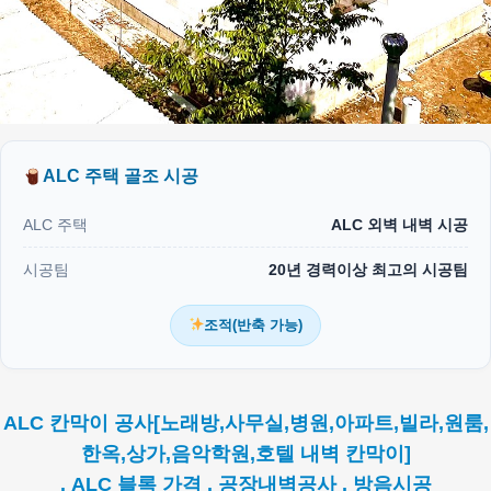
ALC 주택 골조 시공
ALC 주택
ALC 외벽 내벽 시공
시공팀
20년 경력이상 최고의 시공팀
조적(반축 가능)
ALC 칸막이 공사[노래방,사무실,병원,아파트,빌라,원룸,
한옥,상가,음악학원,호텔 내벽 칸막이]
. ALC 블록 가격 . 공장내벽공사 . 방음시공