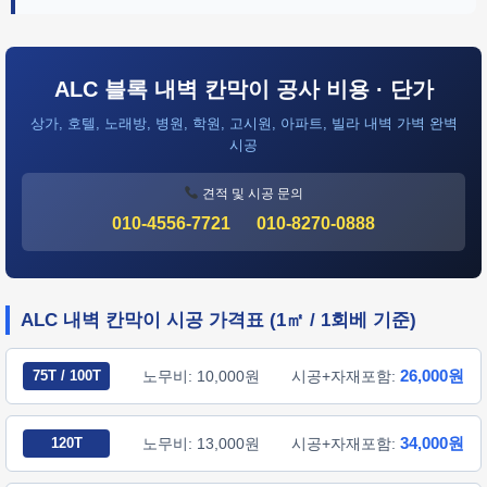
ALC 블록 내벽 칸막이 공사 비용 · 단가
상가, 호텔, 노래방, 병원, 학원, 고시원, 아파트, 빌라 내벽 가벽 완벽
시공
견적 및 시공 문의
010-4556-7721
010-8270-0888
ALC 내벽 칸막이 시공 가격표 (1㎡ / 1회베 기준)
26,000원
75T / 100T
노무비: 10,000원
시공+자재포함:
34,000원
120T
노무비: 13,000원
시공+자재포함: