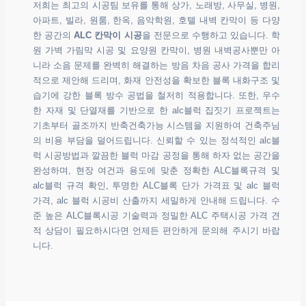
저희는 최고의 시공팀 보유를 통해 상가, 노래방, 사무실, 병원,
아파트, 빌라, 원룸, 한옥, 음악학원, 호텔 내벽 칸막이 등 다양
한 공간의
ALC 칸막이 시공
을 전문으로 수행하고 있습니다. 학
원 가벽 가림막 시공 및 요양원 칸막이, 병원 내벽공사뿐만 아
니라 소음 문제를 완벽히 해결하는 방음 차음 공사 가격을 합리
적으로 제안해 드리며, 화재 안전성을 확보한 블록 내화구조 및
습기에 강한 블록 방수 공법을 철저히 적용합니다. 또한, 우수
한 자재 및 단열재를 기반으로 한 alc블럭 집짓기 프로젝트는
기초부터 골조까지 반축건축가능 시스템을 지원하여 건축주님
의 비용 부담을 덜어드립니다. 신뢰할 수 있는 정석적인 alc블
럭 시공방법과 깔끔한 블럭 마감 공정을 통해 하자 없는 공간을
완성하며, 현장 여건과 용도에 맞춘 정확한 ALC블록규격 및
alc블럭 규격 확인, 투명한 ALC블록 단가 가격표 및 alc 블럭
가격, alc 블럭 시공비 산출까지 세밀하게 안내해 드립니다. 수
준 높은 ALC블록시공 기술력과 정밀한 ALC 주택시공 가격 견
적 상담이 필요하시다면 언제든 편안하게 문의해 주시기 바랍
니다.