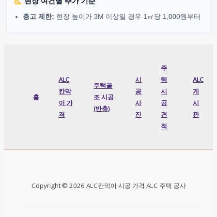
현장 여건별 추가 기준
층고 제한:
현장 높이가 3M 이상일 경우 1㎡당 1,000원부터
주
ALC
시
택
ALC
주택골
칸막
공
시
게
홈
조 시공
이 가
사
공
시
(반축)
격
진
견
판
적
Copyright © 2026 ALC칸막이 시공 가격 ALC 주택 공사