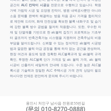
공간의
ALC 칸막이 시공
을 전문으로 수행하고 있습니다. 학원
가벽 가림막 시공 및 요양원 칸막이, 병원 내벽공사뿐만 아니라
소음 문제를 완벽히 해결하는 방음 차음 공사 가격을 합리적으
로 제안해 드리며, 화재 안전성을 확보한 블록 내화구조 및 습기
에 강한 블록 방수 공법을 철저히 적용합니다. 또한, 우수한 자
재 및 단열재를 기반으로 한 alc블럭 집짓기 프로젝트는 기초부
터 골조까지 반축건축가능 시스템을 지원하여 건축주님의 비용
부담을 덜어드립니다. 신뢰할 수 있는 정석적인 alc블럭 시공방
법과 깔끔한 블럭 마감 공정을 통해 하자 없는 공간을 완성하며,
현장 여건과 용도에 맞춘 정확한 ALC블록규격 및 alc블럭 규격
확인, 투명한 ALC블록 단가 가격표 및 alc 블럭 가격, alc 블럭
시공비 산출까지 세밀하게 안내해 드립니다. 수준 높은 ALC블
록시공 기술력과 정밀한 ALC 주택시공 가격 견적 상담이 필요
하시다면 언제든 편안하게 문의해 주시기 바랍니다.
용인시 처인구 남사읍 전원로55번길
(문의 010-8270-0888)