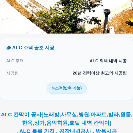
🪵 ALC 주택 골조 시공
ALC 주택
ALC 외벽 내벽 시공
시공팀
20년 경력이상 최고의 시공팀
✨조적(반축 가능)
ALC 칸막이 공사[노래방,사무실,병원,아파트,빌라,원룸,
한옥,상가,음악학원,호텔 내벽 칸막이]
. ALC 블록 가격 . 공장내벽공사 . 방음시공