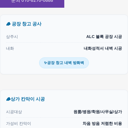
문의 010-8270-0888
🪵 공장 창고 공사
상주시
ALC 블록 공장 시공
내화
내화성적서 내벽 시공
✨공장 창고 내벽 방화벽
🪵상가 칸막이 시공
시공대상
원룸/병원/학원/사무실/상가
가성비 칸막이
차음 방음 저렴한 비용