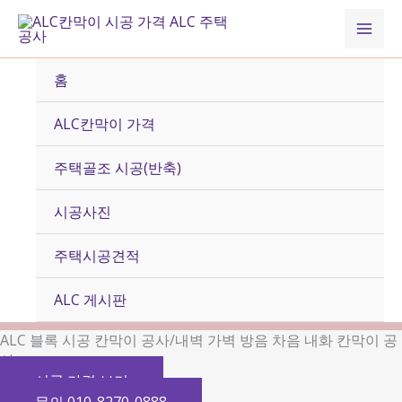
콘
Mai
텐
츠
Men
로
홈
건
너
ALC칸막이 가격
뛰
기
주택골조 시공(반축)
시공사진
주택시공견적
ALC 게시판
ALC 블록 시공 칸막이 공사/내벽 가벽 방음 차음 내화 칸막이 공
사
시공 가격 보기