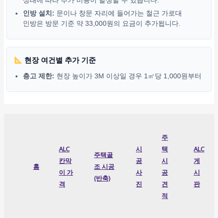
상태에 따라 추가 비용이 발생할 수 있습니다.
인방 설치:
문이나 창문 자리에 들어가는 철근 가로대
인방은 방문 기준 약 33,000원의 요금이 추가됩니다.
현장 여건별 추가 기준
층고 제한:
현장 높이가 3M 이상일 경우 1㎡당 1,000원부터
주
ALC
시
택
ALC
주택골
칸막
공
시
게
홈
조 시공
이 가
사
공
시
(반축)
격
진
견
판
적