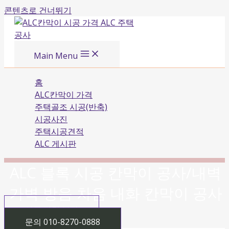
콘텐츠로 건너뛰기
Main Menu
홈
ALC칸막이 가격
주택골조 시공(반축)
시공사진
주택시공견적
ALC 게시판
ALC 블록 시공 칸막이 공사/내벽
가벽 방음 차음 내화 칸막이 공사
시공 가격 보기
문의 010-8270-0888