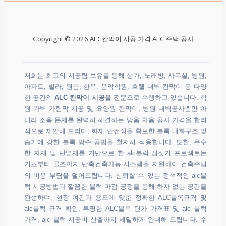
Copyright © 2026 ALC칸막이 시공 가격 ALC 주택 공사
저희는 최고의 시공팀 보유를 통해 상가, 노래방, 사무실, 병원,
아파트, 빌라, 원룸, 한옥, 음악학원, 호텔 내벽 칸막이 등 다양
한 공간의
ALC 칸막이 시공
을 전문으로 수행하고 있습니다. 학
원 가벽 가림막 시공 및 요양원 칸막이, 병원 내벽공사뿐만 아
니라 소음 문제를 완벽히 해결하는 방음 차음 공사 가격을 합리
적으로 제안해 드리며, 화재 안전성을 확보한 블록 내화구조 및
습기에 강한 블록 방수 공법을 철저히 적용합니다. 또한, 우수
한 자재 및 단열재를 기반으로 한 alc블럭 집짓기 프로젝트는
기초부터 골조까지 반축건축가능 시스템을 지원하여 건축주님
의 비용 부담을 덜어드립니다. 신뢰할 수 있는 정석적인 alc블
럭 시공방법과 깔끔한 블럭 마감 공정을 통해 하자 없는 공간을
완성하며, 현장 여건과 용도에 맞춘 정확한 ALC블록규격 및
alc블럭 규격 확인, 투명한 ALC블록 단가 가격표 및 alc 블럭
가격, alc 블럭 시공비 산출까지 세밀하게 안내해 드립니다. 수