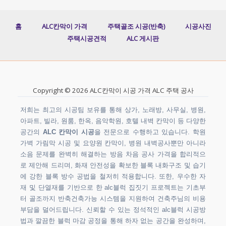
홈
ALC칸막이 가격
주택골조 시공(반축)
시공사진
주택시공견적
ALC 게시판
Copyright © 2026 ALC칸막이 시공 가격 ALC 주택 공사
저희는 최고의 시공팀 보유를 통해 상가, 노래방, 사무실, 병원,
아파트, 빌라, 원룸, 한옥, 음악학원, 호텔 내벽 칸막이 등 다양한
공간의
ALC 칸막이 시공
을 전문으로 수행하고 있습니다. 학원
가벽 가림막 시공 및 요양원 칸막이, 병원 내벽공사뿐만 아니라
소음 문제를 완벽히 해결하는 방음 차음 공사 가격을 합리적으
로 제안해 드리며, 화재 안전성을 확보한 블록 내화구조 및 습기
에 강한 블록 방수 공법을 철저히 적용합니다. 또한, 우수한 자
재 및 단열재를 기반으로 한 alc블럭 집짓기 프로젝트는 기초부
터 골조까지 반축건축가능 시스템을 지원하여 건축주님의 비용
부담을 덜어드립니다. 신뢰할 수 있는 정석적인 alc블럭 시공방
법과 깔끔한 블럭 마감 공정을 통해 하자 없는 공간을 완성하며,