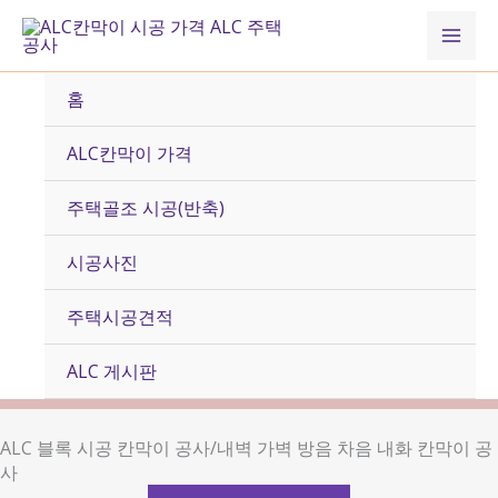
콘
Mai
텐
츠
Men
로
홈
건
너
ALC칸막이 가격
뛰
기
주택골조 시공(반축)
시공사진
주택시공견적
ALC 게시판
ALC 블록 시공 칸막이 공사/내벽 가벽 방음 차음 내화 칸막이 공
사