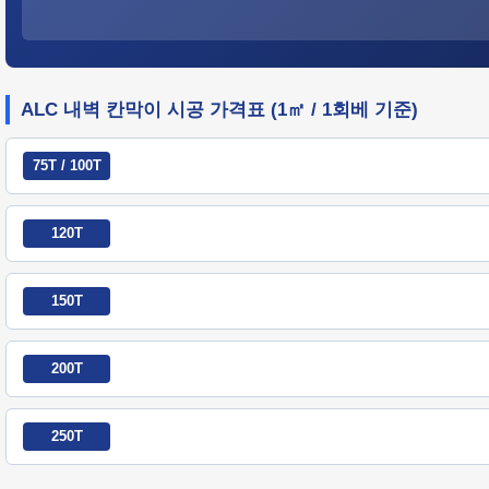
ALC 내벽 칸막이 시공 가격표 (1㎡ / 1회베 기준)
75T / 100T
120T
150T
200T
250T