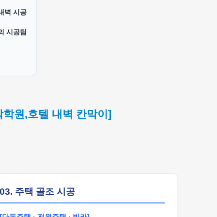
 내벽 시공
의 시공팀
악학원,호텔 내벽 칸막이]
03. 주택 골조 시공
[단독주택 · 전원주택 · 빌라]