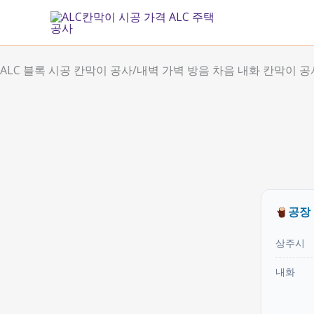
콘
텐
츠
로
ALC 블록 시공 칸막이 공사/내벽 가벽 방음 차음 내화 칸막이 공
건
너
뛰
기
공장
상주시
내화