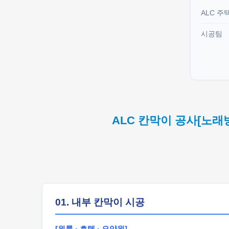
ALC 주
시공팀
ALC 칸막이 공사[노래
01. 내부 칸막이 시공
[원룸 · 호텔 · 요양원]