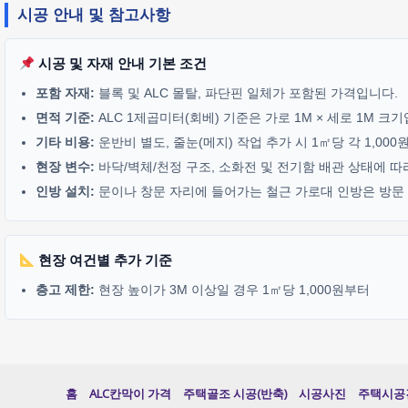
시공 안내 및 참고사항
시공 및 자재 안내 기본 조건
포함 자재:
블록 및 ALC 몰탈, 파단핀 일체가 포함된 가격입니다.
면적 기준:
ALC 1제곱미터(회베) 기준은 가로 1M × 세로 1M 크
기타 비용:
운반비 별도, 줄눈(메지) 작업 추가 시 1㎡당 각 1,00
현장 변수:
바닥/벽체/천정 구조, 소화전 및 전기함 배관 상태에 따
인방 설치:
문이나 창문 자리에 들어가는 철근 가로대 인방은 방문 기
현장 여건별 추가 기준
층고 제한:
현장 높이가 3M 이상일 경우 1㎡당 1,000원부터
홈
ALC칸막이 가격
주택골조 시공(반축)
시공사진
주택시공