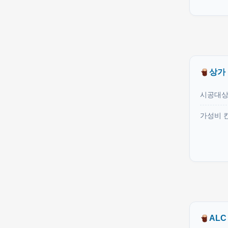
상가
시공대
가성비 
ALC