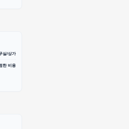
무실/상가
렴한 비용