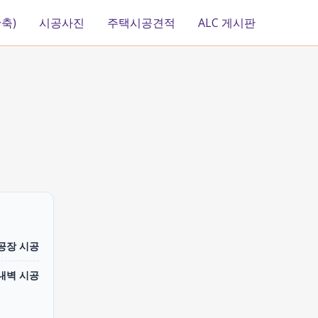
축)
시공사진
주택시공견적
ALC 게시판
 공장 시공
내벽 시공