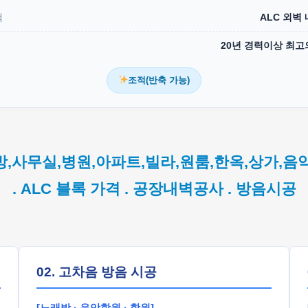
택
ALC 외벽
20년 경력이상 최고
조적(반축 가능)
방,사무실,병원,아파트,빌라,원룸,한옥,상가,음
. ALC 블록 가격 . 공장내벽공사 . 방음시공
02. 고차음 방음 시공
[노래방 · 음악학원 · 학원]