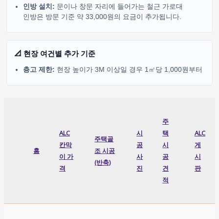
인방 설치:
문이나 창문 자리에 들어가는 철근 가로대
인방은 방문 기준 약 33,000원의 요금이 추가됩니다.
📐 현장 여건별 추가 기준
층고 제한:
현장 높이가 3M 이상일 경우 1㎡당 1,000원부터
주
ALC
시
택
ALC
주택골
칸막
공
시
게
홈
조 시공
이 가
사
공
시
(반축)
격
진
견
판
적