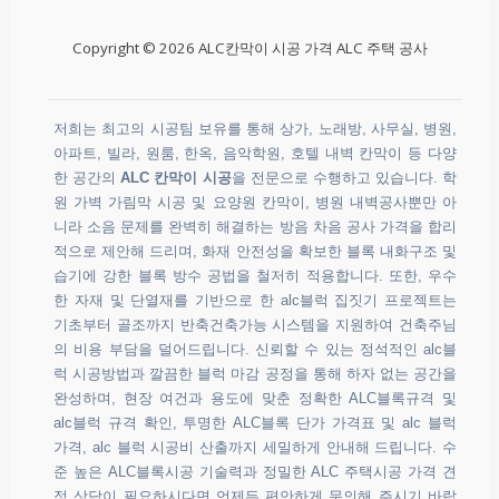
Copyright © 2026 ALC칸막이 시공 가격 ALC 주택 공사
저희는 최고의 시공팀 보유를 통해 상가, 노래방, 사무실, 병원,
아파트, 빌라, 원룸, 한옥, 음악학원, 호텔 내벽 칸막이 등 다양
한 공간의
ALC 칸막이 시공
을 전문으로 수행하고 있습니다. 학
원 가벽 가림막 시공 및 요양원 칸막이, 병원 내벽공사뿐만 아
니라 소음 문제를 완벽히 해결하는 방음 차음 공사 가격을 합리
적으로 제안해 드리며, 화재 안전성을 확보한 블록 내화구조 및
습기에 강한 블록 방수 공법을 철저히 적용합니다. 또한, 우수
한 자재 및 단열재를 기반으로 한 alc블럭 집짓기 프로젝트는
기초부터 골조까지 반축건축가능 시스템을 지원하여 건축주님
의 비용 부담을 덜어드립니다. 신뢰할 수 있는 정석적인 alc블
럭 시공방법과 깔끔한 블럭 마감 공정을 통해 하자 없는 공간을
완성하며, 현장 여건과 용도에 맞춘 정확한 ALC블록규격 및
alc블럭 규격 확인, 투명한 ALC블록 단가 가격표 및 alc 블럭
가격, alc 블럭 시공비 산출까지 세밀하게 안내해 드립니다. 수
준 높은 ALC블록시공 기술력과 정밀한 ALC 주택시공 가격 견
적 상담이 필요하시다면 언제든 편안하게 문의해 주시기 바랍