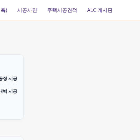
축)
시공사진
주택시공견적
ALC 게시판
 공장 시공
내벽 시공