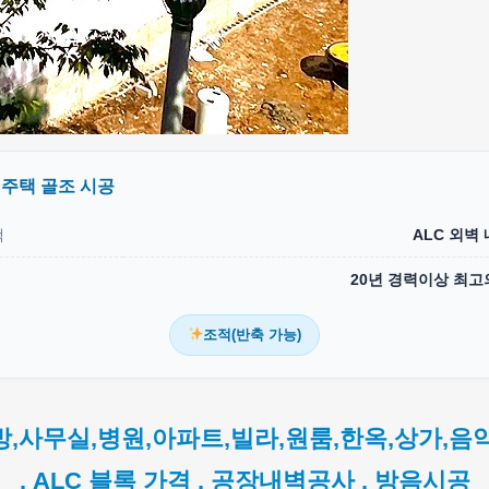
 주택 골조 시공
택
ALC 외벽
20년 경력이상 최고
조적(반축 가능)
방,사무실,병원,아파트,빌라,원룸,한옥,상가,음
. ALC 블록 가격 . 공장내벽공사 . 방음시공