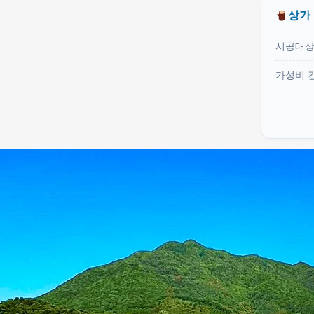
상가
시공대
가성비 