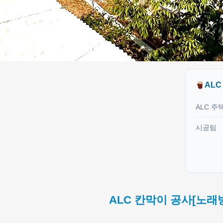
ALC
ALC 주
시공팀
ALC 칸막이 공사[노래