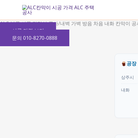
콘
텐
츠
ALC 블록 시공 칸막이 공사/내벽 가벽 방음 차음 내화 칸막이 공
로
시공 가격 보기
건
문의 010-8270-0888
너
뛰
기
공장
상주시
내화