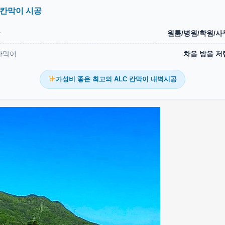
 칸막이 시공
상
원룸/병원/학원/사
칸막이
차음 방음 저
가성비 좋은 최고의 ALC 칸막이 내벽시공