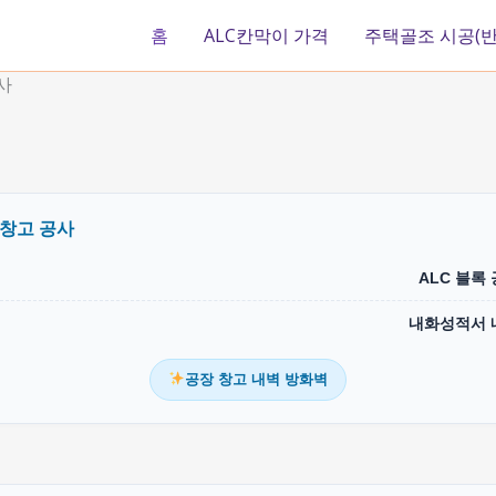
홈
ALC칸막이 가격
주택골조 시공(반
사
 창고 공사
ALC 블록
내화성적서 
공장 창고 내벽 방화벽