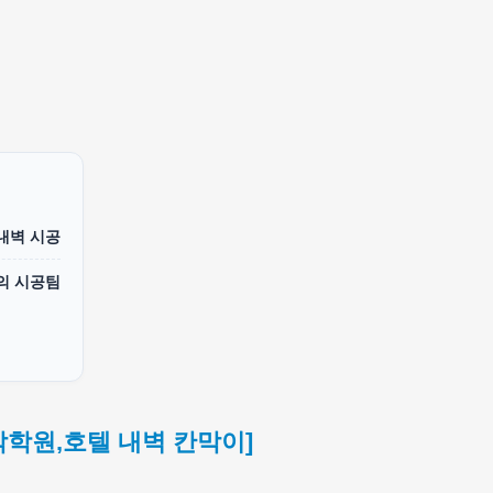
 내벽 시공
의 시공팀
악학원,호텔 내벽 칸막이]