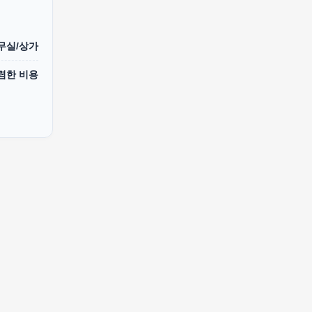
무실/상가
렴한 비용