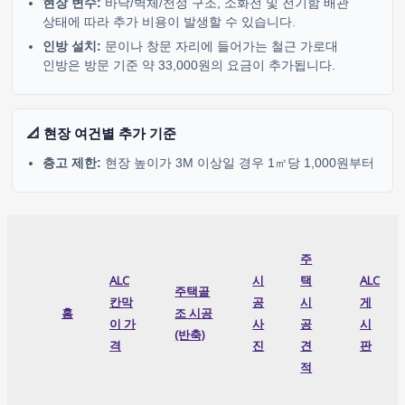
현장 변수:
바닥/벽체/천정 구조, 소화전 및 전기함 배관
상태에 따라 추가 비용이 발생할 수 있습니다.
인방 설치:
문이나 창문 자리에 들어가는 철근 가로대
인방은 방문 기준 약 33,000원의 요금이 추가됩니다.
📐 현장 여건별 추가 기준
층고 제한:
현장 높이가 3M 이상일 경우 1㎡당 1,000원부터
주
ALC
시
택
ALC
주택골
칸막
공
시
게
홈
조 시공
이 가
사
공
시
(반축)
격
진
견
판
적