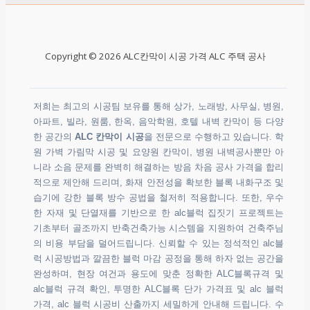
Copyright © 2026 ALC칸막이 시공 가격 ALC 주택 공사
저희는 최고의 시공팀 보유를 통해 상가, 노래방, 사무실, 병원,
아파트, 빌라, 원룸, 한옥, 음악학원, 호텔 내벽 칸막이 등 다양
한 공간의
ALC 칸막이 시공
을 전문으로 수행하고 있습니다. 학
원 가벽 가림막 시공 및 요양원 칸막이, 병원 내벽공사뿐만 아
니라 소음 문제를 완벽히 해결하는 방음 차음 공사 가격을 합리
적으로 제안해 드리며, 화재 안전성을 확보한 블록 내화구조 및
습기에 강한 블록 방수 공법을 철저히 적용합니다. 또한, 우수
한 자재 및 단열재를 기반으로 한 alc블럭 집짓기 프로젝트는
기초부터 골조까지 반축건축가능 시스템을 지원하여 건축주님
의 비용 부담을 덜어드립니다. 신뢰할 수 있는 정석적인 alc블
럭 시공방법과 깔끔한 블럭 마감 공정을 통해 하자 없는 공간을
완성하며, 현장 여건과 용도에 맞춘 정확한 ALC블록규격 및
alc블럭 규격 확인, 투명한 ALC블록 단가 가격표 및 alc 블럭
가격, alc 블럭 시공비 산출까지 세밀하게 안내해 드립니다. 수