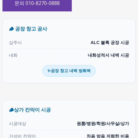
문의 010-8270-0888
🪵 공장 창고 공사
상주시
ALC 블록 공장 시공
내화
내화성적서 내벽 시공
✨공장 창고 내벽 방화벽
🪵상가 칸막이 시공
시공대상
원룸/병원/학원/사무실/상가
가성비 칸막이
차음 방음 저렴한 비용