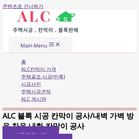
콘텐츠로 건너뛰기
Main Menu
홈
ALC칸막이 가격
주택골조 시공(반축)
시공사진
주택시공견적
ALC 게시판
ALC 블록 시공 칸막이 공사/내벽 가벽 방
음 차음 내화 칸막이 공사
시공 가격 보기