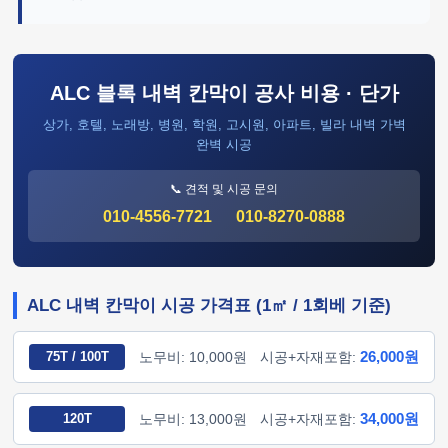
ALC 블록 내벽 칸막이 공사 비용 · 단가
상가, 호텔, 노래방, 병원, 학원, 고시원, 아파트, 빌라 내벽 가벽
완벽 시공
📞 견적 및 시공 문의
010-4556-7721
010-8270-0888
ALC 내벽 칸막이 시공 가격표 (1㎡ / 1회베 기준)
26,000원
75T / 100T
노무비: 10,000원
시공+자재포함:
34,000원
120T
노무비: 13,000원
시공+자재포함: