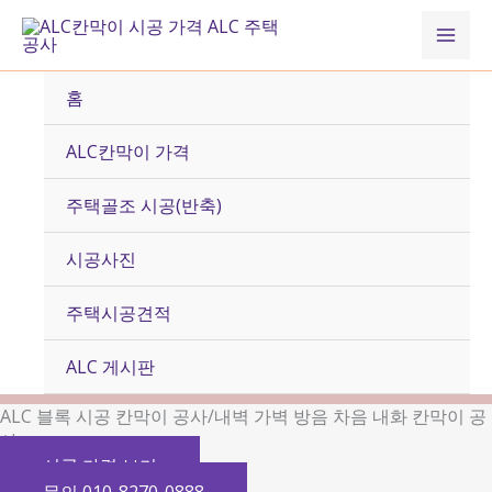
콘
Mai
텐
츠
Men
로
홈
건
너
ALC칸막이 가격
뛰
기
주택골조 시공(반축)
시공사진
주택시공견적
ALC 게시판
ALC 블록 시공 칸막이 공사/내벽 가벽 방음 차음 내화 칸막이 공
사
시공 가격 보기