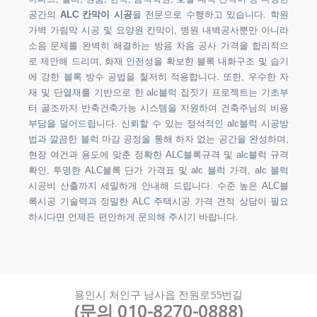
공간의
ALC 칸막이 시공
을 전문으로 수행하고 있습니다. 학원
가벽 가림막 시공 및 요양원 칸막이, 병원 내벽공사뿐만 아니라
소음 문제를 완벽히 해결하는 방음 차음 공사 가격을 합리적으
로 제안해 드리며, 화재 안전성을 확보한 블록 내화구조 및 습기
에 강한 블록 방수 공법을 철저히 적용합니다. 또한, 우수한 자
재 및 단열재를 기반으로 한 alc블럭 집짓기 프로젝트는 기초부
터 골조까지 반축건축가능 시스템을 지원하여 건축주님의 비용
부담을 덜어드립니다. 신뢰할 수 있는 정석적인 alc블럭 시공방
법과 깔끔한 블럭 마감 공정을 통해 하자 없는 공간을 완성하며,
현장 여건과 용도에 맞춘 정확한 ALC블록규격 및 alc블럭 규격
확인, 투명한 ALC블록 단가 가격표 및 alc 블럭 가격, alc 블럭
시공비 산출까지 세밀하게 안내해 드립니다. 수준 높은 ALC블
록시공 기술력과 정밀한 ALC 주택시공 가격 견적 상담이 필요
하시다면 언제든 편안하게 문의해 주시기 바랍니다.
용인시 처인구 남사읍 전원로55번길
(문의 010-8270-0888)