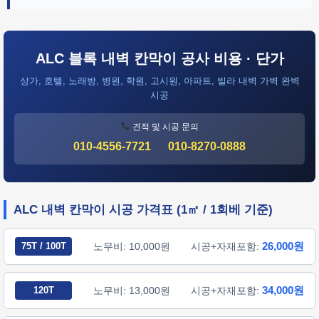
ALC 블록 내벽 칸막이 공사 비용 · 단가
상가, 호텔, 노래방, 병원, 학원, 고시원, 아파트, 빌라 내벽 가벽 완벽
시공
견적 및 시공 문의
010-4556-7721
010-8270-0888
ALC 내벽 칸막이 시공 가격표 (1㎡ / 1회베 기준)
26,000원
75T / 100T
노무비: 10,000원
시공+자재포함:
34,000원
120T
노무비: 13,000원
시공+자재포함: