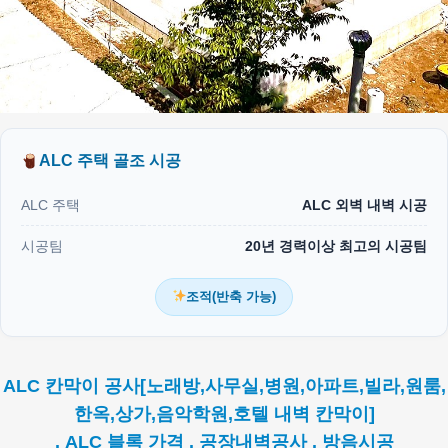
ALC 주택 골조 시공
ALC 주택
ALC 외벽 내벽 시공
시공팀
20년 경력이상 최고의 시공팀
조적(반축 가능)
ALC 칸막이 공사[노래방,사무실,병원,아파트,빌라,원룸,
한옥,상가,음악학원,호텔 내벽 칸막이]
. ALC 블록 가격 . 공장내벽공사 . 방음시공