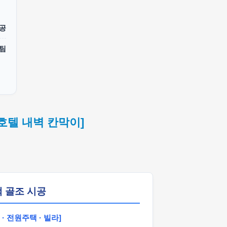
시공
공팀
호텔 내벽 칸막이]
택 골조 시공
· 전원주택 · 빌라]