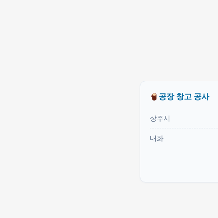
공장 창고 공사
상주시
내화