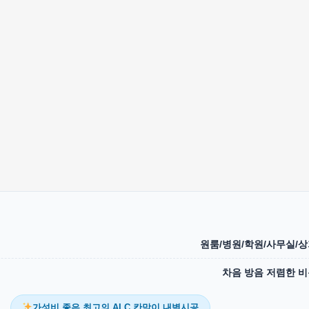
원룸/병원/학원/사무실/
차음 방음 저렴한 
가성비 좋은 최고의 ALC 칸막이 내벽시공