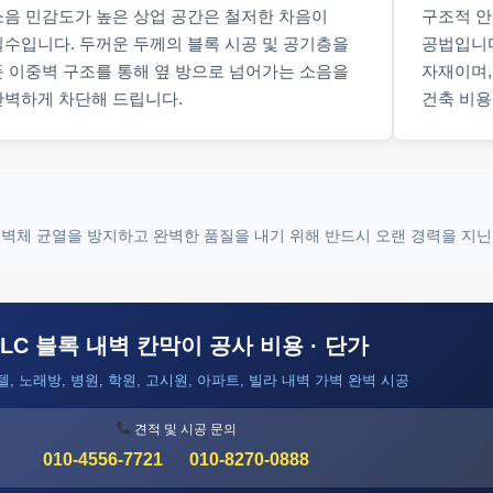
소음 민감도가 높은 상업 공간은 철저한 차음이
구조적 안
필수입니다. 두꺼운 두께의 블록 시공 및 공기층을
공법입니다
둔 이중벽 구조를 통해 옆 방으로 넘어가는 소음을
자재이며,
완벽하게 차단해 드립니다.
건축 비용
. 벽체 균열을 방지하고 완벽한 품질을 내기 위해 반드시 오랜 경력을 지
ALC 블록 내벽 칸막이 공사 비용 · 단가
텔, 노래방, 병원, 학원, 고시원, 아파트, 빌라 내벽 가벽 완벽 시공
견적 및 시공 문의
010-4556-7721
010-8270-0888