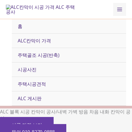
콘
Mai
텐
츠
Men
로
홈
건
너
ALC칸막이 가격
뛰
기
주택골조 시공(반축)
시공사진
주택시공견적
ALC 게시판
ALC 블록 시공 칸막이 공사/내벽 가벽 방음 차음 내화 칸막이 공
사
시공 가격 보기