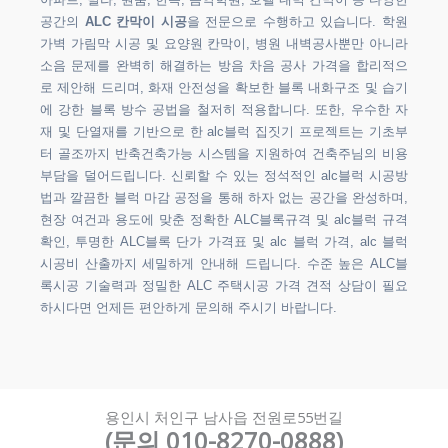
아파트, 빌라, 원룸, 한옥, 음악학원, 호텔 내벽 칸막이 등 다양한
공간의
ALC 칸막이 시공
을 전문으로 수행하고 있습니다. 학원
가벽 가림막 시공 및 요양원 칸막이, 병원 내벽공사뿐만 아니라
소음 문제를 완벽히 해결하는 방음 차음 공사 가격을 합리적으
로 제안해 드리며, 화재 안전성을 확보한 블록 내화구조 및 습기
에 강한 블록 방수 공법을 철저히 적용합니다. 또한, 우수한 자
재 및 단열재를 기반으로 한 alc블럭 집짓기 프로젝트는 기초부
터 골조까지 반축건축가능 시스템을 지원하여 건축주님의 비용
부담을 덜어드립니다. 신뢰할 수 있는 정석적인 alc블럭 시공방
법과 깔끔한 블럭 마감 공정을 통해 하자 없는 공간을 완성하며,
현장 여건과 용도에 맞춘 정확한 ALC블록규격 및 alc블럭 규격
확인, 투명한 ALC블록 단가 가격표 및 alc 블럭 가격, alc 블럭
시공비 산출까지 세밀하게 안내해 드립니다. 수준 높은 ALC블
록시공 기술력과 정밀한 ALC 주택시공 가격 견적 상담이 필요
하시다면 언제든 편안하게 문의해 주시기 바랍니다.
용인시 처인구 남사읍 전원로55번길
(문의 010-8270-0888)