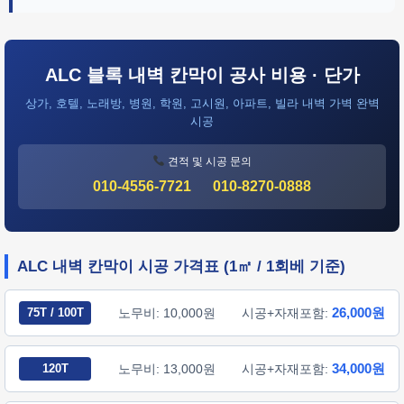
ALC 블록 내벽 칸막이 공사 비용 · 단가
상가, 호텔, 노래방, 병원, 학원, 고시원, 아파트, 빌라 내벽 가벽 완벽
시공
견적 및 시공 문의
010-4556-7721
010-8270-0888
ALC 내벽 칸막이 시공 가격표 (1㎡ / 1회베 기준)
26,000원
75T / 100T
노무비: 10,000원
시공+자재포함:
34,000원
120T
노무비: 13,000원
시공+자재포함: