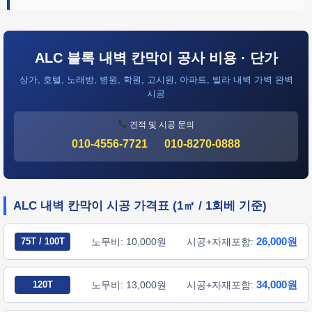
ALC 블록 내벽 칸막이 공사 비용 · 단가
상가, 호텔, 노래방, 병원, 학원, 고시원, 아파트, 빌라 내벽 가벽 완벽
시공
견적 및 시공 문의
010-4556-7721
010-8270-0888
ALC 내벽 칸막이 시공 가격표 (1㎡ / 1회베 기준)
26,000원
75T / 100T
노무비: 10,000원
시공+자재포함:
34,000원
120T
노무비: 13,000원
시공+자재포함: