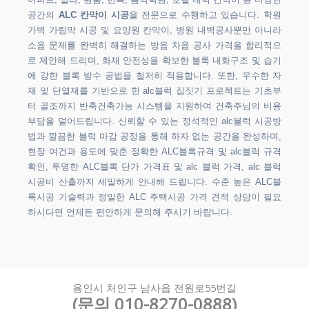
아파트, 빌라, 원룸, 한옥, 음악학원, 호텔 내벽 칸막이 등 다양한
공간의
ALC 칸막이 시공
을 전문으로 수행하고 있습니다. 학원
가벽 가림막 시공 및 요양원 칸막이, 병원 내벽공사뿐만 아니라
소음 문제를 완벽히 해결하는 방음 차음 공사 가격을 합리적으
로 제안해 드리며, 화재 안전성을 확보한 블록 내화구조 및 습기
에 강한 블록 방수 공법을 철저히 적용합니다. 또한, 우수한 자
재 및 단열재를 기반으로 한 alc블럭 집짓기 프로젝트는 기초부
터 골조까지 반축건축가능 시스템을 지원하여 건축주님의 비용
부담을 덜어드립니다. 신뢰할 수 있는 정석적인 alc블럭 시공방
법과 깔끔한 블럭 마감 공정을 통해 하자 없는 공간을 완성하며,
현장 여건과 용도에 맞춘 정확한 ALC블록규격 및 alc블럭 규격
확인, 투명한 ALC블록 단가 가격표 및 alc 블럭 가격, alc 블럭
시공비 산출까지 세밀하게 안내해 드립니다. 수준 높은 ALC블
록시공 기술력과 정밀한 ALC 주택시공 가격 견적 상담이 필요
하시다면 언제든 편안하게 문의해 주시기 바랍니다.
용인시 처인구 남사읍 전원로55번길
(문의 010-8270-0888)