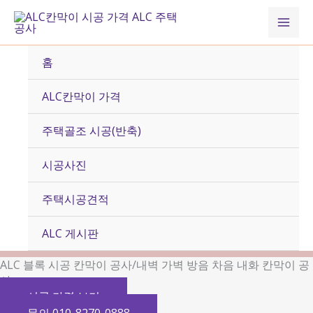
콘
Mai
텐
츠
Men
로
홈
건
너
ALC칸막이 가격
뛰
기
주택골조 시공(반축)
시공사진
주택시공견적
ALC 게시판
ALC 블록 시공 칸막이 공사/내벽 가벽 방음 차음 내화 칸막이 공
사
시공 가격 보기