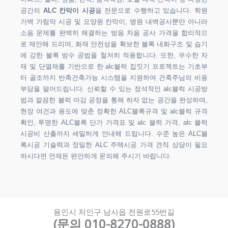
공간의
ALC 칸막이 시공
을 전문으로 수행하고 있습니다. 학원
가벽 가림막 시공 및 요양원 칸막이, 병원 내벽공사뿐만 아니라
소음 문제를 완벽히 해결하는 방음 차음 공사 가격을 합리적으
로 제안해 드리며, 화재 안전성을 확보한 블록 내화구조 및 습기
에 강한 블록 방수 공법을 철저히 적용합니다. 또한, 우수한 자
재 및 단열재를 기반으로 한 alc블럭 집짓기 프로젝트는 기초부
터 골조까지 반축건축가능 시스템을 지원하여 건축주님의 비용
부담을 덜어드립니다. 신뢰할 수 있는 정석적인 alc블럭 시공방
법과 깔끔한 블럭 마감 공정을 통해 하자 없는 공간을 완성하며,
현장 여건과 용도에 맞춘 정확한 ALC블록규격 및 alc블럭 규격
확인, 투명한 ALC블록 단가 가격표 및 alc 블럭 가격, alc 블럭
시공비 산출까지 세밀하게 안내해 드립니다. 수준 높은 ALC블
록시공 기술력과 정밀한 ALC 주택시공 가격 견적 상담이 필요
하시다면 언제든 편안하게 문의해 주시기 바랍니다.
용인시 처인구 남사읍 전원로55번길
(문의 010-8270-0888)