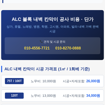
ALC 블록 내벽 칸막이 공사 비용 · 단가
상가, 호텔, 노래방, 병원, 학원, 고시원, 아파트, 빌라 내벽 가벽 완벽
시공
견적 및 시공 문의
010-4556-7721
010-8270-0888
ALC 내벽 칸막이 시공 가격표 (1㎡ / 1회베 기준)
26,000원
75T / 100T
노무비: 10,000원
시공+자재포함:
34,000원
120T
노무비: 13,000원
시공+자재포함: