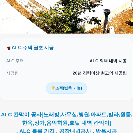
ALC 주택 골조 시공
ALC 주택
ALC 외벽 내벽 시공
시공팀
20년 경력이상 최고의 시공팀
조적(반축 가능)
ALC 칸막이 공사[노래방,사무실,병원,아파트,빌라,원룸,
한옥,상가,음악학원,호텔 내벽 칸막이]
. ALC 블록 가격 . 공장내벽공사 . 방음시공