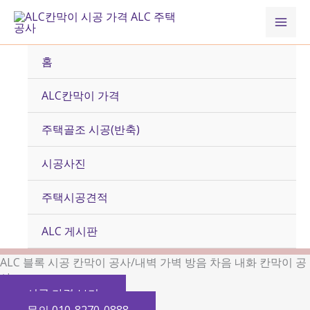
콘
Mai
텐
츠
Men
로
홈
건
너
ALC칸막이 가격
뛰
기
주택골조 시공(반축)
시공사진
주택시공견적
ALC 게시판
ALC 블록 시공 칸막이 공사/내벽 가벽 방음 차음 내화 칸막이 공
사
시공 가격 보기