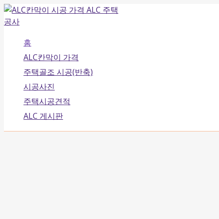
콘
텐
츠
로
홈
건
ALC칸막이 가격
너
주택골조 시공(반축)
뛰
시공사진
기
주택시공견적
ALC 게시판