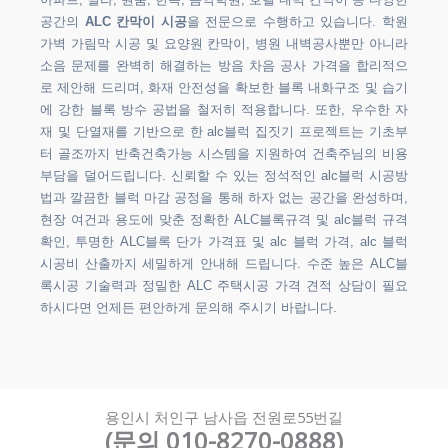
아파트, 빌라, 원룸, 한옥, 음악학원, 호텔 내벽 칸막이 등 다양한
공간의
ALC 칸막이 시공
을 전문으로 수행하고 있습니다. 학원
가벽 가림막 시공 및 요양원 칸막이, 병원 내벽공사뿐만 아니라
소음 문제를 완벽히 해결하는 방음 차음 공사 가격을 합리적으
로 제안해 드리며, 화재 안전성을 확보한 블록 내화구조 및 습기
에 강한 블록 방수 공법을 철저히 적용합니다. 또한, 우수한 자
재 및 단열재를 기반으로 한 alc블럭 집짓기 프로젝트는 기초부
터 골조까지 반축건축가능 시스템을 지원하여 건축주님의 비용
부담을 덜어드립니다. 신뢰할 수 있는 정석적인 alc블럭 시공방
법과 깔끔한 블럭 마감 공정을 통해 하자 없는 공간을 완성하며,
현장 여건과 용도에 맞춘 정확한 ALC블록규격 및 alc블럭 규격
확인, 투명한 ALC블록 단가 가격표 및 alc 블럭 가격, alc 블럭
시공비 산출까지 세밀하게 안내해 드립니다. 수준 높은 ALC블
록시공 기술력과 정밀한 ALC 주택시공 가격 견적 상담이 필요
하시다면 언제든 편안하게 문의해 주시기 바랍니다.
용인시 처인구 남사읍 전원로55번길
(문의 010-8270-0888)