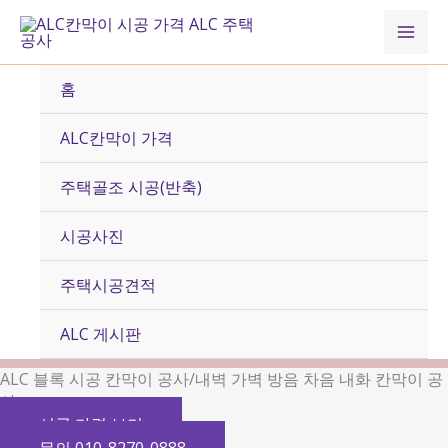
콘
Mai
텐
츠
Men
로
홈
건
너
ALC칸막이 가격
뛰
기
주택골조 시공(반축)
시공사진
주택시공견적
ALC 게시판
ALC 블록 시공 칸막이 공사/내벽 가벽 방음 차음 내화 칸막이 공
사
시공 가격 보기