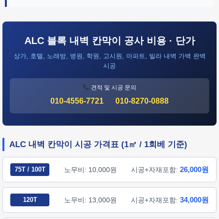
ALC 블록 내벽 칸막이 공사 비용 · 단가
상가, 호텔, 노래방, 병원, 학원, 고시원, 아파트, 빌라 내벽 가벽 완벽
시공
견적 및 시공 문의
010-4556-7721
010-8270-0888
ALC 내벽 칸막이 시공 가격표 (1㎡ / 1회베 기준)
26,000원
75T / 100T
노무비: 10,000원
시공+자재포함:
34,000원
120T
노무비: 13,000원
시공+자재포함: