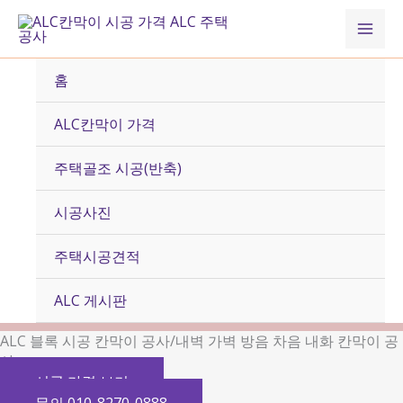
콘
Mai
텐
츠
Men
로
홈
건
너
ALC칸막이 가격
뛰
기
주택골조 시공(반축)
시공사진
주택시공견적
ALC 게시판
ALC 블록 시공 칸막이 공사/내벽 가벽 방음 차음 내화 칸막이 공
사
시공 가격 보기