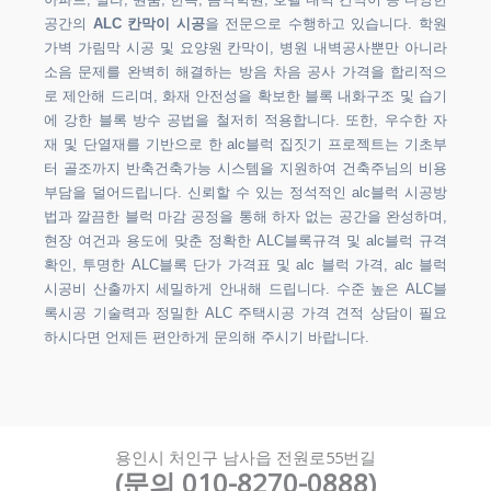
아파트, 빌라, 원룸, 한옥, 음악학원, 호텔 내벽 칸막이 등 다양한
공간의
ALC 칸막이 시공
을 전문으로 수행하고 있습니다. 학원
가벽 가림막 시공 및 요양원 칸막이, 병원 내벽공사뿐만 아니라
소음 문제를 완벽히 해결하는 방음 차음 공사 가격을 합리적으
로 제안해 드리며, 화재 안전성을 확보한 블록 내화구조 및 습기
에 강한 블록 방수 공법을 철저히 적용합니다. 또한, 우수한 자
재 및 단열재를 기반으로 한 alc블럭 집짓기 프로젝트는 기초부
터 골조까지 반축건축가능 시스템을 지원하여 건축주님의 비용
부담을 덜어드립니다. 신뢰할 수 있는 정석적인 alc블럭 시공방
법과 깔끔한 블럭 마감 공정을 통해 하자 없는 공간을 완성하며,
현장 여건과 용도에 맞춘 정확한 ALC블록규격 및 alc블럭 규격
확인, 투명한 ALC블록 단가 가격표 및 alc 블럭 가격, alc 블럭
시공비 산출까지 세밀하게 안내해 드립니다. 수준 높은 ALC블
록시공 기술력과 정밀한 ALC 주택시공 가격 견적 상담이 필요
하시다면 언제든 편안하게 문의해 주시기 바랍니다.
용인시 처인구 남사읍 전원로55번길
(문의 010-8270-0888)