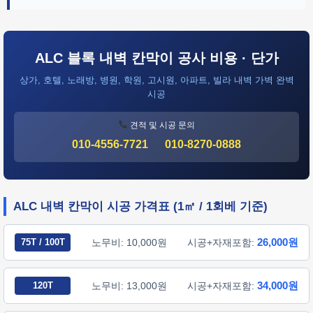
ALC 블록 내벽 칸막이 공사 비용 · 단가
상가, 호텔, 노래방, 병원, 학원, 고시원, 아파트, 빌라 내벽 가벽 완벽
시공
견적 및 시공 문의
010-4556-7721
010-8270-0888
ALC 내벽 칸막이 시공 가격표 (1㎡ / 1회베 기준)
26,000원
75T / 100T
노무비: 10,000원
시공+자재포함:
34,000원
120T
노무비: 13,000원
시공+자재포함: