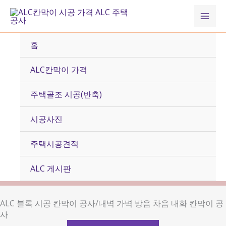
콘
Mai
텐
츠
Men
로
홈
건
너
ALC칸막이 가격
뛰
기
주택골조 시공(반축)
시공사진
주택시공견적
ALC 게시판
ALC 블록 시공 칸막이 공사/내벽 가벽 방음 차음 내화 칸막이 공
사