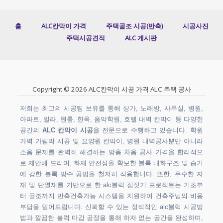
홈
ALC칸막이 가격
주택골조 시공(반축)
시공사진
주택시공견적
ALC 게시판
Copyright © 2026 ALC칸막이 시공 가격 ALC 주택 공사
저희는 최고의 시공팀 보유를 통해 상가, 노래방, 사무실, 병원,
아파트, 빌라, 원룸, 한옥, 음악학원, 호텔 내벽 칸막이 등 다양한
공간의
ALC 칸막이 시공
을 전문으로 수행하고 있습니다. 학원
가벽 가림막 시공 및 요양원 칸막이, 병원 내벽공사뿐만 아니라
소음 문제를 완벽히 해결하는 방음 차음 공사 가격을 합리적으
로 제안해 드리며, 화재 안전성을 확보한 블록 내화구조 및 습기
에 강한 블록 방수 공법을 철저히 적용합니다. 또한, 우수한 자
재 및 단열재를 기반으로 한 alc블럭 집짓기 프로젝트는 기초부
터 골조까지 반축건축가능 시스템을 지원하여 건축주님의 비용
부담을 덜어드립니다. 신뢰할 수 있는 정석적인 alc블럭 시공방
법과 깔끔한 블럭 마감 공정을 통해 하자 없는 공간을 완성하며,