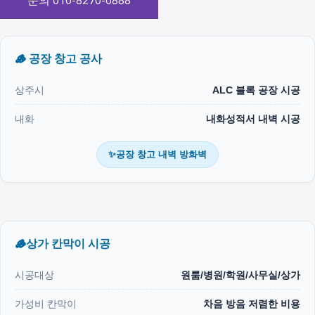
문의 010-8270-0888
🪵 공장 창고 공사
상주시
ALC 블록 공장 시공
내화
내화성적서 내벽 시공
✨공장 창고 내벽 방화벽
🪵상가 칸막이 시공
시공대상
원룸/병원/학원/사무실/상가
가성비 칸막이
차음 방음 저렴한 비용