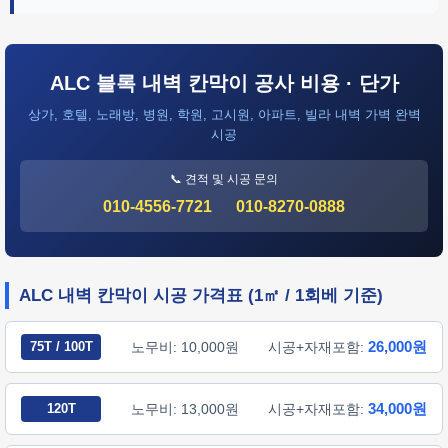
ALC 블록 내벽 칸막이 공사 비용 · 단가
상가, 호텔, 노래방, 병원, 학원, 고시원, 아파트, 빌라 내벽 가벽 완벽
시공
📞 견적 및 시공 문의
010-4556-7721
010-8270-0888
ALC 내벽 칸막이 시공 가격표 (1㎡ / 1회베 기준)
26,000원
75T / 100T
노무비: 10,000원
시공+자재포함:
34,000원
120T
노무비: 13,000원
시공+자재포함: