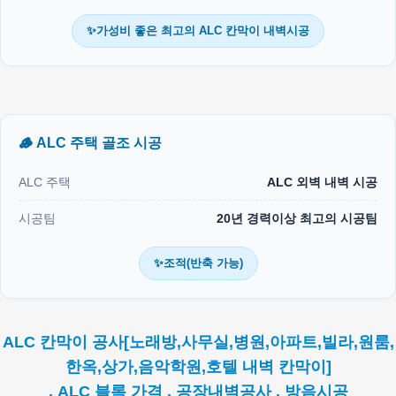
✨가성비 좋은 최고의 ALC 칸막이 내벽시공
🪵 ALC 주택 골조 시공
ALC 주택
ALC 외벽 내벽 시공
시공팀
20년 경력이상 최고의 시공팀
✨조적(반축 가능)
ALC 칸막이 공사[노래방,사무실,병원,아파트,빌라,원룸,
한옥,상가,음악학원,호텔 내벽 칸막이]
. ALC 블록 가격 . 공장내벽공사 . 방음시공