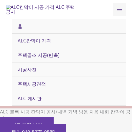
콘
Mai
텐
츠
Men
로
홈
건
너
ALC칸막이 가격
뛰
기
주택골조 시공(반축)
시공사진
주택시공견적
ALC 게시판
ALC 블록 시공 칸막이 공사/내벽 가벽 방음 차음 내화 칸막이 공
사
시공 가격 보기