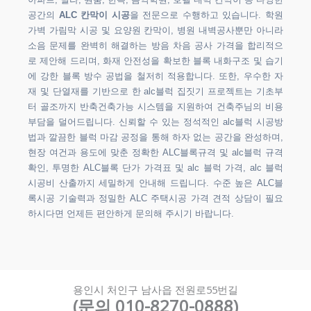
아파트, 빌라, 원룸, 한옥, 음악학원, 호텔 내벽 칸막이 등 다양한
공간의
ALC 칸막이 시공
을 전문으로 수행하고 있습니다. 학원
가벽 가림막 시공 및 요양원 칸막이, 병원 내벽공사뿐만 아니라
소음 문제를 완벽히 해결하는 방음 차음 공사 가격을 합리적으
로 제안해 드리며, 화재 안전성을 확보한 블록 내화구조 및 습기
에 강한 블록 방수 공법을 철저히 적용합니다. 또한, 우수한 자
재 및 단열재를 기반으로 한 alc블럭 집짓기 프로젝트는 기초부
터 골조까지 반축건축가능 시스템을 지원하여 건축주님의 비용
부담을 덜어드립니다. 신뢰할 수 있는 정석적인 alc블럭 시공방
법과 깔끔한 블럭 마감 공정을 통해 하자 없는 공간을 완성하며,
현장 여건과 용도에 맞춘 정확한 ALC블록규격 및 alc블럭 규격
확인, 투명한 ALC블록 단가 가격표 및 alc 블럭 가격, alc 블럭
시공비 산출까지 세밀하게 안내해 드립니다. 수준 높은 ALC블
록시공 기술력과 정밀한 ALC 주택시공 가격 견적 상담이 필요
하시다면 언제든 편안하게 문의해 주시기 바랍니다.
용인시 처인구 남사읍 전원로55번길
(문의 010-8270-0888)