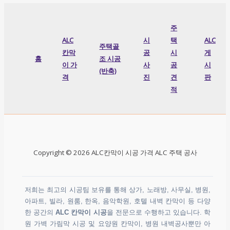
주
ALC
시
택
ALC
주택골
칸막
공
시
게
홈
조 시공
이 가
사
공
시
(반축)
격
진
견
판
적
Copyright © 2026 ALC칸막이 시공 가격 ALC 주택 공사
저희는 최고의 시공팀 보유를 통해 상가, 노래방, 사무실, 병원,
아파트, 빌라, 원룸, 한옥, 음악학원, 호텔 내벽 칸막이 등 다양
한 공간의
ALC 칸막이 시공
을 전문으로 수행하고 있습니다. 학
원 가벽 가림막 시공 및 요양원 칸막이, 병원 내벽공사뿐만 아