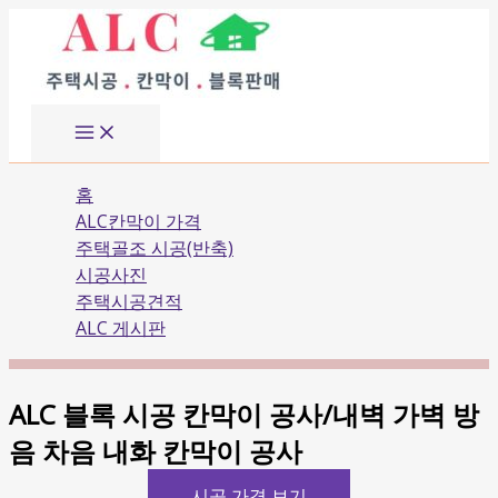
Main
콘
Menu
텐
츠
로
건
너
뛰
홈
기
ALC칸막이 가격
주택골조 시공(반축)
시공사진
주택시공견적
ALC 게시판
ALC 블록 시공 칸막이 공사/내벽 가벽 방
음 차음 내화 칸막이 공사
시공 가격 보기