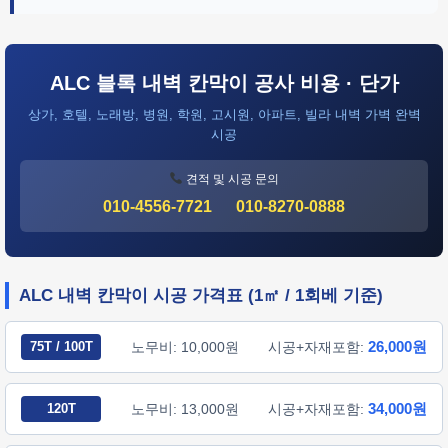
ALC 블록 내벽 칸막이 공사 비용 · 단가
상가, 호텔, 노래방, 병원, 학원, 고시원, 아파트, 빌라 내벽 가벽 완벽
시공
견적 및 시공 문의
010-4556-7721
010-8270-0888
ALC 내벽 칸막이 시공 가격표 (1㎡ / 1회베 기준)
26,000원
75T / 100T
노무비: 10,000원
시공+자재포함:
34,000원
120T
노무비: 13,000원
시공+자재포함: