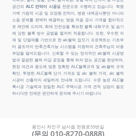
아파트, 빌라, 원룸, 한옥, 음악학원, 호텔 내벽 칸막이 등 다양한
공간의
ALC 칸막이 시공
을 전문으로 수행하고 있습니다. 학원
가벽 가림막 시공 및 요양원 칸막이, 병원 내벽공사뿐만 아니라
소음 문제를 완벽히 해결하는 방음 차음 공사 가격을 합리적으
로 제안해 드리며, 화재 안전성을 확보한 블록 내화구조 및 습기
에 강한 블록 방수 공법을 철저히 적용합니다. 또한, 우수한 자
재 및 단열재를 기반으로 한 alc블럭 집짓기 프로젝트는 기초부
터 골조까지 반축건축가능 시스템을 지원하여 건축주님의 비용
부담을 덜어드립니다. 신뢰할 수 있는 정석적인 alc블럭 시공방
법과 깔끔한 블럭 마감 공정을 통해 하자 없는 공간을 완성하며,
현장 여건과 용도에 맞춘 정확한 ALC블록규격 및 alc블럭 규격
확인, 투명한 ALC블록 단가 가격표 및 alc 블럭 가격, alc 블럭
시공비 산출까지 세밀하게 안내해 드립니다. 수준 높은 ALC블
록시공 기술력과 정밀한 ALC 주택시공 가격 견적 상담이 필요
하시다면 언제든 편안하게 문의해 주시기 바랍니다.
용인시 처인구 남사읍 전원로55번길
(문의 010-8270-0888)