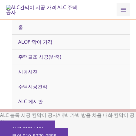
콘
Mai
텐
츠
Men
로
홈
건
너
ALC칸막이 가격
뛰
기
주택골조 시공(반축)
시공사진
주택시공견적
ALC 게시판
ALC 블록 시공 칸막이 공사/내벽 가벽 방음 차음 내화 칸막이 공
사
시공 가격 보기