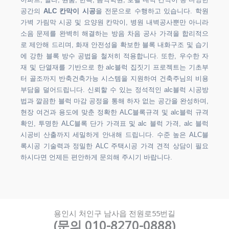
아파트, 빌라, 원룸, 한옥, 음악학원, 호텔 내벽 칸막이 등 다양한
공간의
ALC 칸막이 시공
을 전문으로 수행하고 있습니다. 학원
가벽 가림막 시공 및 요양원 칸막이, 병원 내벽공사뿐만 아니라
소음 문제를 완벽히 해결하는 방음 차음 공사 가격을 합리적으
로 제안해 드리며, 화재 안전성을 확보한 블록 내화구조 및 습기
에 강한 블록 방수 공법을 철저히 적용합니다. 또한, 우수한 자
재 및 단열재를 기반으로 한 alc블럭 집짓기 프로젝트는 기초부
터 골조까지 반축건축가능 시스템을 지원하여 건축주님의 비용
부담을 덜어드립니다. 신뢰할 수 있는 정석적인 alc블럭 시공방
법과 깔끔한 블럭 마감 공정을 통해 하자 없는 공간을 완성하며,
현장 여건과 용도에 맞춘 정확한 ALC블록규격 및 alc블럭 규격
확인, 투명한 ALC블록 단가 가격표 및 alc 블럭 가격, alc 블럭
시공비 산출까지 세밀하게 안내해 드립니다. 수준 높은 ALC블
록시공 기술력과 정밀한 ALC 주택시공 가격 견적 상담이 필요
하시다면 언제든 편안하게 문의해 주시기 바랍니다.
용인시 처인구 남사읍 전원로55번길
(문의 010-8270-0888)