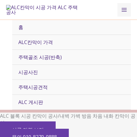
콘
Mai
텐
츠
Men
로
홈
건
너
ALC칸막이 가격
뛰
기
주택골조 시공(반축)
시공사진
주택시공견적
ALC 게시판
ALC 블록 시공 칸막이 공사/내벽 가벽 방음 차음 내화 칸막이 공
사
시공 가격 보기