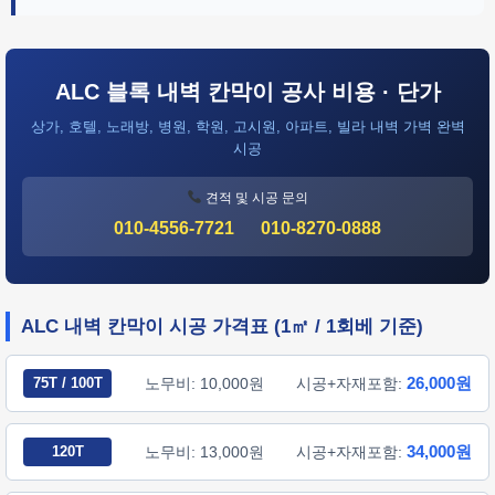
ALC 블록 내벽 칸막이 공사 비용 · 단가
상가, 호텔, 노래방, 병원, 학원, 고시원, 아파트, 빌라 내벽 가벽 완벽
시공
견적 및 시공 문의
010-4556-7721
010-8270-0888
ALC 내벽 칸막이 시공 가격표 (1㎡ / 1회베 기준)
26,000원
75T / 100T
노무비: 10,000원
시공+자재포함:
34,000원
120T
노무비: 13,000원
시공+자재포함: