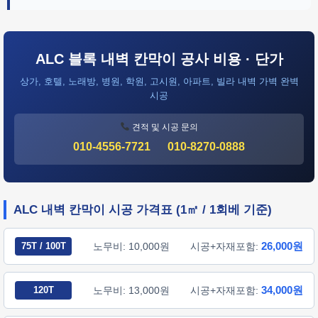
ALC 블록 내벽 칸막이 공사 비용 · 단가
상가, 호텔, 노래방, 병원, 학원, 고시원, 아파트, 빌라 내벽 가벽 완벽
시공
견적 및 시공 문의
010-4556-7721
010-8270-0888
ALC 내벽 칸막이 시공 가격표 (1㎡ / 1회베 기준)
26,000원
75T / 100T
노무비: 10,000원
시공+자재포함:
34,000원
120T
노무비: 13,000원
시공+자재포함: