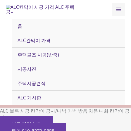
콘
Mai
텐
츠
Men
로
홈
건
너
ALC칸막이 가격
뛰
기
주택골조 시공(반축)
시공사진
주택시공견적
ALC 게시판
ALC 블록 시공 칸막이 공사/내벽 가벽 방음 차음 내화 칸막이 공
사
시공 가격 보기