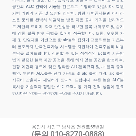
아파트, 빌라, 원룸, 한옥, 음악학원, 호텔 내벽 칸막이 등 다양한
공간의
ALC 칸막이 시공
을 전문으로 수행하고 있습니다. 학원
가벽 가림막 시공 및 요양원 칸막이, 병원 내벽공사뿐만 아니라
소음 문제를 완벽히 해결하는 방음 차음 공사 가격을 합리적으
로 제안해 드리며, 화재 안전성을 확보한 블록 내화구조 및 습기
에 강한 블록 방수 공법을 철저히 적용합니다. 또한, 우수한 자
재 및 단열재를 기반으로 한 alc블럭 집짓기 프로젝트는 기초부
터 골조까지 반축건축가능 시스템을 지원하여 건축주님의 비용
부담을 덜어드립니다. 신뢰할 수 있는 정석적인 alc블럭 시공방
법과 깔끔한 블럭 마감 공정을 통해 하자 없는 공간을 완성하며,
현장 여건과 용도에 맞춘 정확한 ALC블록규격 및 alc블럭 규격
확인, 투명한 ALC블록 단가 가격표 및 alc 블럭 가격, alc 블럭
시공비 산출까지 세밀하게 안내해 드립니다. 수준 높은 ALC블
록시공 기술력과 정밀한 ALC 주택시공 가격 견적 상담이 필요
하시다면 언제든 편안하게 문의해 주시기 바랍니다.
용인시 처인구 남사읍 전원로55번길
(문의 010-8270-0888)