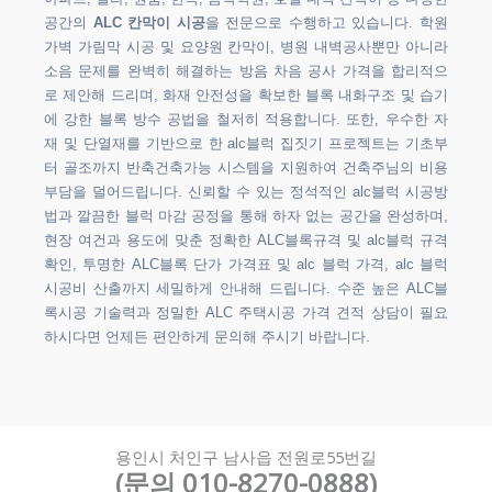
공간의
ALC 칸막이 시공
을 전문으로 수행하고 있습니다. 학원
가벽 가림막 시공 및 요양원 칸막이, 병원 내벽공사뿐만 아니라
소음 문제를 완벽히 해결하는 방음 차음 공사 가격을 합리적으
로 제안해 드리며, 화재 안전성을 확보한 블록 내화구조 및 습기
에 강한 블록 방수 공법을 철저히 적용합니다. 또한, 우수한 자
재 및 단열재를 기반으로 한 alc블럭 집짓기 프로젝트는 기초부
터 골조까지 반축건축가능 시스템을 지원하여 건축주님의 비용
부담을 덜어드립니다. 신뢰할 수 있는 정석적인 alc블럭 시공방
법과 깔끔한 블럭 마감 공정을 통해 하자 없는 공간을 완성하며,
현장 여건과 용도에 맞춘 정확한 ALC블록규격 및 alc블럭 규격
확인, 투명한 ALC블록 단가 가격표 및 alc 블럭 가격, alc 블럭
시공비 산출까지 세밀하게 안내해 드립니다. 수준 높은 ALC블
록시공 기술력과 정밀한 ALC 주택시공 가격 견적 상담이 필요
하시다면 언제든 편안하게 문의해 주시기 바랍니다.
용인시 처인구 남사읍 전원로55번길
(문의 010-8270-0888)