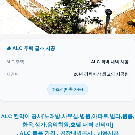
🪵 ALC 주택 골조 시공
ALC 주택
ALC 외벽 내벽 시공
시공팀
20년 경력이상 최고의 시공팀
✨조적(반축 가능)
ALC 칸막이 공사[노래방,사무실,병원,아파트,빌라,원룸,
한옥,상가,음악학원,호텔 내벽 칸막이]
. ALC 블록 가격 . 공장내벽공사 . 방음시공