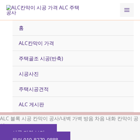
콘
Mai
텐
츠
Men
로
홈
건
너
ALC칸막이 가격
뛰
기
주택골조 시공(반축)
시공사진
주택시공견적
ALC 게시판
ALC 블록 시공 칸막이 공사/내벽 가벽 방음 차음 내화 칸막이 공
사
시공 가격 보기