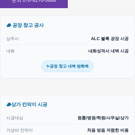
문의 010-8270-0888
🪵 공장 창고 공사
상주시
ALC 블록 공장 시공
내화
내화성적서 내벽 시공
✨공장 창고 내벽 방화벽
🪵상가 칸막이 시공
시공대상
원룸/병원/학원/사무실/상가
가성비 칸막이
차음 방음 저렴한 비용