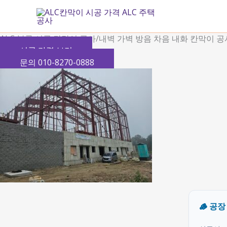
콘
텐
츠
ALC 블록 시공 칸막이 공사/내벽 가벽 방음 차음 내화 칸막이 공
로
시공 가격 보기
건
문의 010-8270-0888
너
뛰
기
🪵 공