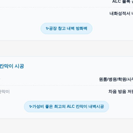
ALC 블록
내화성적서 
✨공장 창고 내벽 방화벽
 칸막이 시공
상
원룸/병원/학원/사
칸막이
차음 방음 저
✨가성비 좋은 최고의 ALC 칸막이 내벽시공