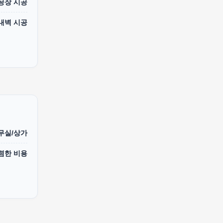
 공장 시공
내벽 시공
무실/상가
렴한 비용