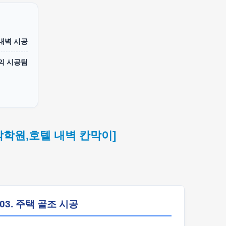
 내벽 시공
의 시공팀
악학원,호텔 내벽 칸막이]
03. 주택 골조 시공