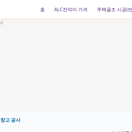
홈
ALC칸막이 가격
주택골조 시공(반
사
장 창고 공사