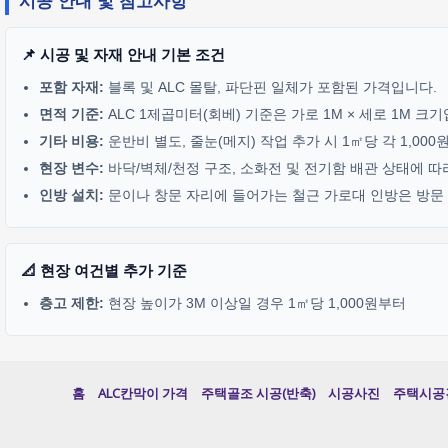
시공 안내 및 참고사항
📌 시공 및 자재 안내 기본 조건
포함 자재:
블록 및 ALC 몰탈, 파단핀 일체가 포함된 가격입니다.
면적 기준:
ALC 1제곱미터(회베) 기준은 가로 1M × 세로 1M 크
기타 비용:
운반비 별도, 줄눈(메지) 작업 추가 시 1㎡당 각 1,00
현장 변수:
바닥/벽체/천정 구조, 소화전 및 전기함 배관 상태에 따
인방 설치:
문이나 창문 자리에 들어가는 철근 가로대 인방은 방문 기
📐 현장 여건별 추가 기준
층고 제한:
현장 높이가 3M 이상일 경우 1㎡당 1,000원부터
홈
ALC칸막이 가격
주택골조 시공(반축)
시공사진
주택시공