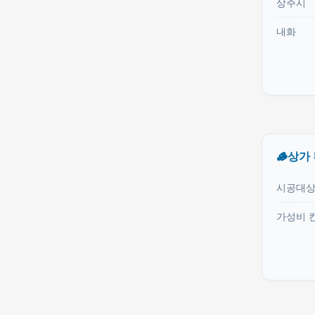
상주시
내화
🪵상가
시공대
가성비 