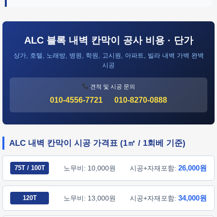
ALC 블록 내벽 칸막이 공사 비용 · 단가
상가, 호텔, 노래방, 병원, 학원, 고시원, 아파트, 빌라 내벽 가벽 완벽
시공
견적 및 시공 문의
010-4556-7721
010-8270-0888
ALC 내벽 칸막이 시공 가격표 (1㎡ / 1회베 기준)
26,000원
75T / 100T
노무비: 10,000원
시공+자재포함:
34,000원
120T
노무비: 13,000원
시공+자재포함: