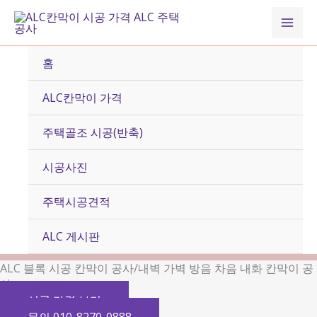
콘
Mai
텐
츠
Men
로
홈
건
너
ALC칸막이 가격
뛰
기
주택골조 시공(반축)
시공사진
주택시공견적
ALC 게시판
ALC 블록 시공 칸막이 공사/내벽 가벽 방음 차음 내화 칸막이 공
사
시공 가격 보기