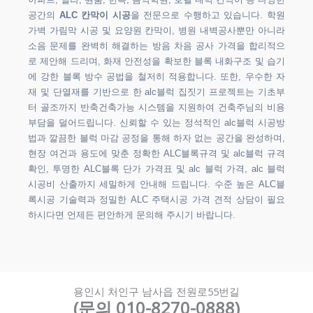
아파트, 빌라, 원룸, 한옥, 음악학원, 호텔 내벽 칸막이 등 다양한
공간의
ALC 칸막이 시공
을 전문으로 수행하고 있습니다. 학원
가벽 가림막 시공 및 요양원 칸막이, 병원 내벽공사뿐만 아니라
소음 문제를 완벽히 해결하는 방음 차음 공사 가격을 합리적으
로 제안해 드리며, 화재 안전성을 확보한 블록 내화구조 및 습기
에 강한 블록 방수 공법을 철저히 적용합니다. 또한, 우수한 자
재 및 단열재를 기반으로 한 alc블럭 집짓기 프로젝트는 기초부
터 골조까지 반축건축가능 시스템을 지원하여 건축주님의 비용
부담을 덜어드립니다. 신뢰할 수 있는 정석적인 alc블럭 시공방
법과 깔끔한 블럭 마감 공정을 통해 하자 없는 공간을 완성하며,
현장 여건과 용도에 맞춘 정확한 ALC블록규격 및 alc블럭 규격
확인, 투명한 ALC블록 단가 가격표 및 alc 블럭 가격, alc 블럭
시공비 산출까지 세밀하게 안내해 드립니다. 수준 높은 ALC블
록시공 기술력과 정밀한 ALC 주택시공 가격 견적 상담이 필요
하시다면 언제든 편안하게 문의해 주시기 바랍니다.
용인시 처인구 남사읍 전원로55번길
(문의 010-8270-0888)