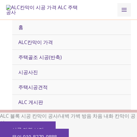
콘
Mai
텐
츠
Men
로
홈
건
너
ALC칸막이 가격
뛰
기
주택골조 시공(반축)
시공사진
주택시공견적
ALC 게시판
ALC 블록 시공 칸막이 공사/내벽 가벽 방음 차음 내화 칸막이 공
사
시공 가격 보기