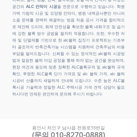
아파트, 빌라, 원룸, 한옥, 음악학원, 호텔 내벽 칸막이 등 다양한
공간의
ALC 칸막이 시공
을 전문으로 수행하고 있습니다. 학원
가벽 가림막 시공 및 요양원 칸막이, 병원 내벽공사뿐만 아니라
소음 문제를 완벽히 해결하는 방음 차음 공사 가격을 합리적으
로 제안해 드리며, 화재 안전성을 확보한 블록 내화구조 및 습기
에 강한 블록 방수 공법을 철저히 적용합니다. 또한, 우수한 자
재 및 단열재를 기반으로 한 alc블럭 집짓기 프로젝트는 기초부
터 골조까지 반축건축가능 시스템을 지원하여 건축주님의 비용
부담을 덜어드립니다. 신뢰할 수 있는 정석적인 alc블럭 시공방
법과 깔끔한 블럭 마감 공정을 통해 하자 없는 공간을 완성하며,
현장 여건과 용도에 맞춘 정확한 ALC블록규격 및 alc블럭 규격
확인, 투명한 ALC블록 단가 가격표 및 alc 블럭 가격, alc 블럭
시공비 산출까지 세밀하게 안내해 드립니다. 수준 높은 ALC블
록시공 기술력과 정밀한 ALC 주택시공 가격 견적 상담이 필요
하시다면 언제든 편안하게 문의해 주시기 바랍니다.
용인시 처인구 남사읍 전원로55번길
(문의 010-8270-0888)