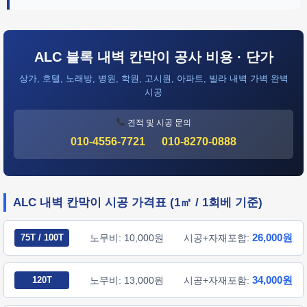
ALC 블록 내벽 칸막이 공사 비용 · 단가
상가, 호텔, 노래방, 병원, 학원, 고시원, 아파트, 빌라 내벽 가벽 완벽
시공
견적 및 시공 문의
010-4556-7721
010-8270-0888
ALC 내벽 칸막이 시공 가격표 (1㎡ / 1회베 기준)
26,000원
75T / 100T
노무비: 10,000원
시공+자재포함:
34,000원
120T
노무비: 13,000원
시공+자재포함: