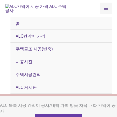
콘
Mai
텐
츠
Men
로
홈
건
너
ALC칸막이 가격
뛰
기
주택골조 시공(반축)
시공사진
주택시공견적
ALC 게시판
ALC 블록 시공 칸막이 공사/내벽 가벽 방음 차음 내화 칸막이 공
사