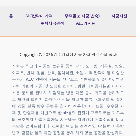
홈
ALC칸막이 가격
주택골조 시공(반축)
시공사진
주택시공견적
ALC 게시판
Copyright © 2026 ALC칸막이 시공 가격 ALC 주택 공사
저희는 최고의 시공팀 보유를 통해 상가, 노래방, 사무실, 병원,
아파트, 빌라, 원룸, 한옥, 음악학원, 호텔 내벽 칸막이 등 다양한
공간의
ALC 칸막이 시공
을 전문으로 수행하고 있습니다. 학원
가벽 가림막 시공 및 요양원 칸막이, 병원 내벽공사뿐만 아니라
소음 문제를 완벽히 해결하는 방음 차음 공사 가격을 합리적으
로 제안해 드리며, 화재 안전성을 확보한 블록 내화구조 및 습기
에 강한 블록 방수 공법을 철저히 적용합니다. 또한, 우수한 자
재 및 단열재를 기반으로 한 alc블럭 집짓기 프로젝트는 기초부
터 골조까지 반축건축가능 시스템을 지원하여 건축주님의 비용
부담을 덜어드립니다. 신뢰할 수 있는 정석적인 alc블럭 시공방
법과 깔끔한 블럭 마감 공정을 통해 하자 없는 공간을 완성하며,