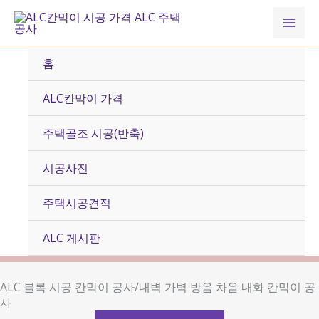
콘
Mai
텐
츠
Men
로
홈
건
너
ALC칸막이 가격
뛰
기
주택골조 시공(반축)
시공사진
주택시공견적
ALC 게시판
ALC 블록 시공 칸막이 공사/내벽 가벽 방음 차음 내화 칸막이 공
사