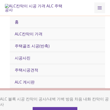
콘
Mai
텐
츠
Men
로
홈
건
너
ALC칸막이 가격
뛰
기
주택골조 시공(반축)
시공사진
주택시공견적
ALC 게시판
ALC 블록 시공 칸막이 공사/내벽 가벽 방음 차음 내화 칸막이 공
사