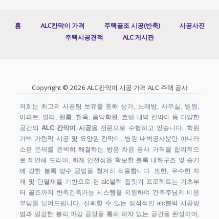
홈
ALC칸막이 가격
주택골조 시공(반축)
시공사진
주택시공견적
ALC 게시판
Copyright © 2026 ALC칸막이 시공 가격 ALC 주택 공사
저희는 최고의 시공팀 보유를 통해 상가, 노래방, 사무실, 병원,
아파트, 빌라, 원룸, 한옥, 음악학원, 호텔 내벽 칸막이 등 다양한
공간의
ALC 칸막이 시공
을 전문으로 수행하고 있습니다. 학원
가벽 가림막 시공 및 요양원 칸막이, 병원 내벽공사뿐만 아니라
소음 문제를 완벽히 해결하는 방음 차음 공사 가격을 합리적으
로 제안해 드리며, 화재 안전성을 확보한 블록 내화구조 및 습기
에 강한 블록 방수 공법을 철저히 적용합니다. 또한, 우수한 자
재 및 단열재를 기반으로 한 alc블럭 집짓기 프로젝트는 기초부
터 골조까지 반축건축가능 시스템을 지원하여 건축주님의 비용
부담을 덜어드립니다. 신뢰할 수 있는 정석적인 alc블럭 시공방
법과 깔끔한 블럭 마감 공정을 통해 하자 없는 공간을 완성하며,