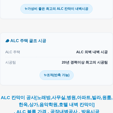
✨가성비 좋은 최고의 ALC 칸막이 내벽시공
🪵 ALC 주택 골조 시공
ALC 주택
ALC 외벽 내벽 시공
시공팀
20년 경력이상 최고의 시공팀
✨조적(반축 가능)
ALC 칸막이 공사[노래방,사무실,병원,아파트,빌라,원룸,
한옥,상가,음악학원,호텔 내벽 칸막이]
. ALC 블록 가격 . 공장내벽공사 . 방음시공