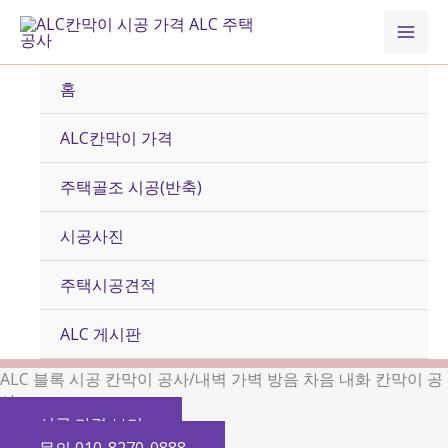
콘
Mai
텐
츠
Men
로
홈
건
너
ALC칸막이 가격
뛰
기
주택골조 시공(반축)
시공사진
주택시공견적
ALC 게시판
ALC 블록 시공 칸막이 공사/내벽 가벽 방음 차음 내화 칸막이 공
사
시공 가격 보기