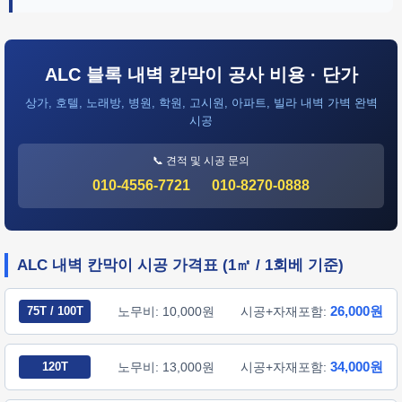
ALC 블록 내벽 칸막이 공사 비용 · 단가
상가, 호텔, 노래방, 병원, 학원, 고시원, 아파트, 빌라 내벽 가벽 완벽
시공
📞 견적 및 시공 문의
010-4556-7721
010-8270-0888
ALC 내벽 칸막이 시공 가격표 (1㎡ / 1회베 기준)
26,000원
75T / 100T
노무비: 10,000원
시공+자재포함:
34,000원
120T
노무비: 13,000원
시공+자재포함: