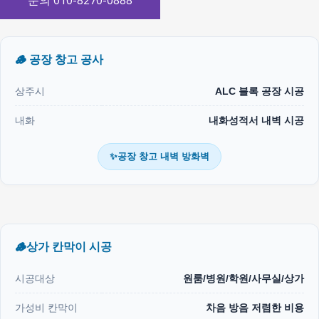
문의 010-8270-0888
🪵 공장 창고 공사
상주시
ALC 블록 공장 시공
내화
내화성적서 내벽 시공
✨공장 창고 내벽 방화벽
🪵상가 칸막이 시공
시공대상
원룸/병원/학원/사무실/상가
가성비 칸막이
차음 방음 저렴한 비용