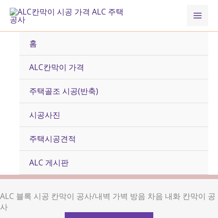
콘
Mai
텐
츠
Men
로
홈
건
너
ALC칸막이 가격
뛰
기
주택골조 시공(반축)
시공사진
주택시공견적
ALC 게시판
ALC 블록 시공 칸막이 공사/내벽 가벽 방음 차음 내화 칸막이 공
사