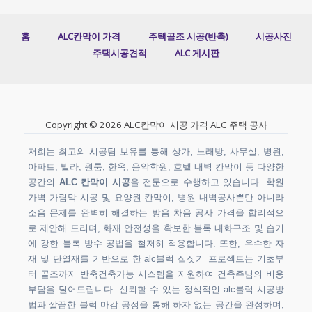
홈
ALC칸막이 가격
주택골조 시공(반축)
시공사진
주택시공견적
ALC 게시판
Copyright © 2026 ALC칸막이 시공 가격 ALC 주택 공사
저희는 최고의 시공팀 보유를 통해 상가, 노래방, 사무실, 병원,
아파트, 빌라, 원룸, 한옥, 음악학원, 호텔 내벽 칸막이 등 다양한
공간의
ALC 칸막이 시공
을 전문으로 수행하고 있습니다. 학원
가벽 가림막 시공 및 요양원 칸막이, 병원 내벽공사뿐만 아니라
소음 문제를 완벽히 해결하는 방음 차음 공사 가격을 합리적으
로 제안해 드리며, 화재 안전성을 확보한 블록 내화구조 및 습기
에 강한 블록 방수 공법을 철저히 적용합니다. 또한, 우수한 자
재 및 단열재를 기반으로 한 alc블럭 집짓기 프로젝트는 기초부
터 골조까지 반축건축가능 시스템을 지원하여 건축주님의 비용
부담을 덜어드립니다. 신뢰할 수 있는 정석적인 alc블럭 시공방
법과 깔끔한 블럭 마감 공정을 통해 하자 없는 공간을 완성하며,