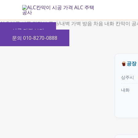
콘
텐
츠
ALC 블록 시공 칸막이 공사/내벽 가벽 방음 차음 내화 칸막이 공
로
시공 가격 보기
건
문의 010-8270-0888
너
뛰
기
공장
상주시
내화