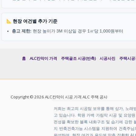
현장 여건별 추가 기준
층고 제한:
현장 높이가 3M 이상일 경우 1㎡당 1,000원부터
홈
ALC칸막이 가격
주택골조 시공(반축)
시공사진
주택시공
Copyright © 2026 ALC칸막이 시공 가격 ALC 주택 공사
저희는 최고의 시공팀 보유를 통해 상가, 노래방,
고 있습니다. 학원 가벽 가림막 시공 및 요양
전성을 확보한 블록 내화구조 및 습기에 강한 블
지 반축건축가능 시스템을 지원하여 건축주님의 
완성하며, 현장 여건과 용도에 맞춘 정확한 ALC