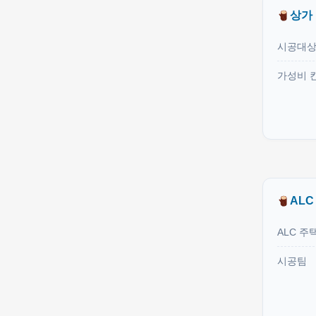
상가
시공대
가성비 
ALC
ALC 주
시공팀