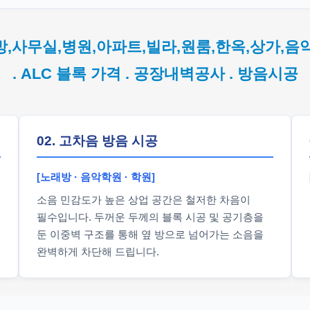
방,사무실,병원,아파트,빌라,원룸,한옥,상가,음
. ALC 블록 가격 . 공장내벽공사 . 방음시공
02. 고차음 방음 시공
[노래방 · 음악학원 · 학원]
소음 민감도가 높은 상업 공간은 철저한 차음이
필수입니다. 두꺼운 두께의 블록 시공 및 공기층을
둔 이중벽 구조를 통해 옆 방으로 넘어가는 소음을
완벽하게 차단해 드립니다.