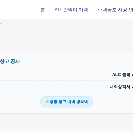
홈
ALC칸막이 가격
주택골조 시공(반
사
 창고 공사
ALC 블록
내화성적서 
공장 창고 내벽 방화벽