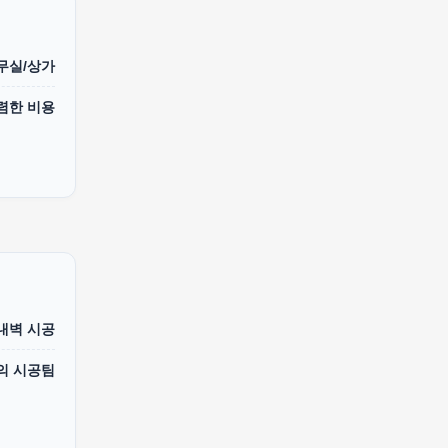
무실/상가
렴한 비용
 내벽 시공
의 시공팀