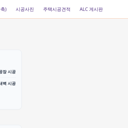
축)
시공사진
주택시공견적
ALC 게시판
 공장 시공
내벽 시공