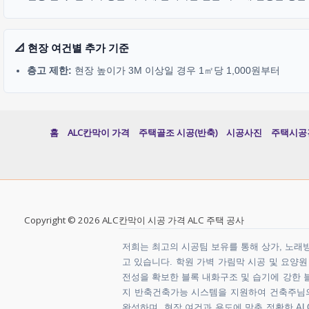
📐 현장 여건별 추가 기준
층고 제한:
현장 높이가 3M 이상일 경우 1㎡당 1,000원부터
홈
ALC칸막이 가격
주택골조 시공(반축)
시공사진
주택시공
Copyright © 2026 ALC칸막이 시공 가격 ALC 주택 공사
저희는 최고의 시공팀 보유를 통해 상가, 노래방,
고 있습니다. 학원 가벽 가림막 시공 및 요양
전성을 확보한 블록 내화구조 및 습기에 강한 블
지 반축건축가능 시스템을 지원하여 건축주님의 
완성하며, 현장 여건과 용도에 맞춘 정확한 ALC