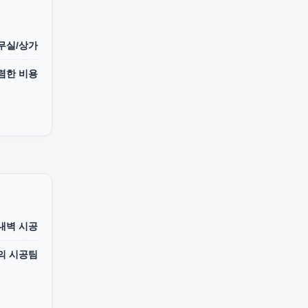
무실/상가
렴한 비용
 내벽 시공
의 시공팀