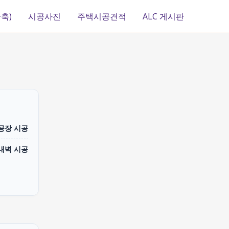
축)
시공사진
주택시공견적
ALC 게시판
 공장 시공
내벽 시공