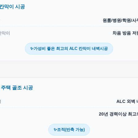
 칸막이 시공
상
원룸/병원/학원/사
칸막이
차음 방음 저
✨가성비 좋은 최고의 ALC 칸막이 내벽시공
C 주택 골조 시공
택
ALC 외벽
20년 경력이상 최고
✨조적(반축 가능)