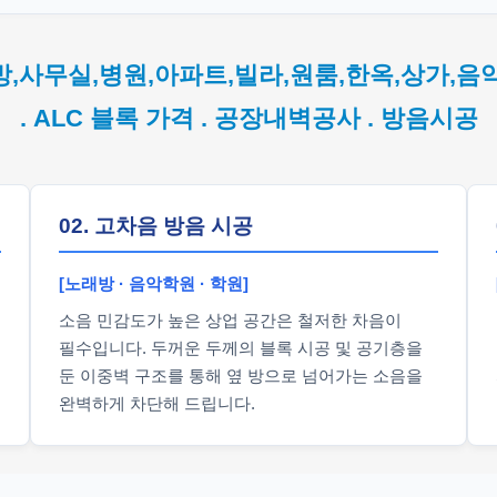
방,사무실,병원,아파트,빌라,원룸,한옥,상가,음
. ALC 블록 가격 . 공장내벽공사 . 방음시공
02. 고차음 방음 시공
[노래방 · 음악학원 · 학원]
소음 민감도가 높은 상업 공간은 철저한 차음이
필수입니다. 두꺼운 두께의 블록 시공 및 공기층을
둔 이중벽 구조를 통해 옆 방으로 넘어가는 소음을
완벽하게 차단해 드립니다.