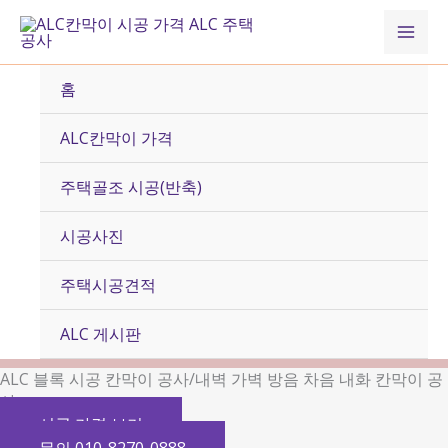
콘
Mai
텐
츠
Men
로
홈
건
너
ALC칸막이 가격
뛰
기
주택골조 시공(반축)
시공사진
주택시공견적
ALC 게시판
ALC 블록 시공 칸막이 공사/내벽 가벽 방음 차음 내화 칸막이 공
사
시공 가격 보기