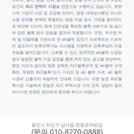
아파트, 빌라, 원룸, 한옥, 음악학원, 호텔 내벽 칸막이 등 다양한
공간의
ALC 칸막이 시공
을 전문으로 수행하고 있습니다. 학원
가벽 가림막 시공 및 요양원 칸막이, 병원 내벽공사뿐만 아니라
소음 문제를 완벽히 해결하는 방음 차음 공사 가격을 합리적으
로 제안해 드리며, 화재 안전성을 확보한 블록 내화구조 및 습기
에 강한 블록 방수 공법을 철저히 적용합니다. 또한, 우수한 자
재 및 단열재를 기반으로 한 alc블럭 집짓기 프로젝트는 기초부
터 골조까지 반축건축가능 시스템을 지원하여 건축주님의 비용
부담을 덜어드립니다. 신뢰할 수 있는 정석적인 alc블럭 시공방
법과 깔끔한 블럭 마감 공정을 통해 하자 없는 공간을 완성하며,
현장 여건과 용도에 맞춘 정확한 ALC블록규격 및 alc블럭 규격
확인, 투명한 ALC블록 단가 가격표 및 alc 블럭 가격, alc 블럭
시공비 산출까지 세밀하게 안내해 드립니다. 수준 높은 ALC블
록시공 기술력과 정밀한 ALC 주택시공 가격 견적 상담이 필요
하시다면 언제든 편안하게 문의해 주시기 바랍니다.
용인시 처인구 남사읍 전원로55번길
(문의 010-8270-0888)