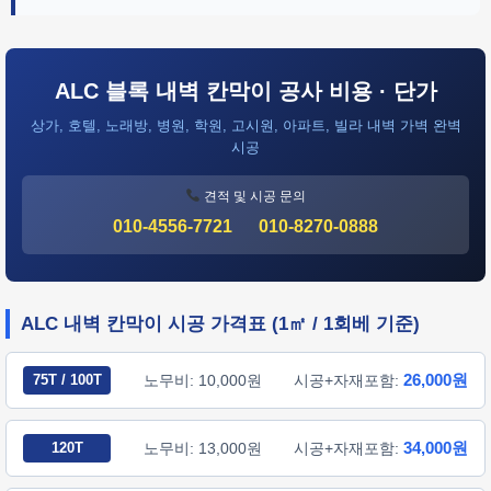
ALC 블록 내벽 칸막이 공사 비용 · 단가
상가, 호텔, 노래방, 병원, 학원, 고시원, 아파트, 빌라 내벽 가벽 완벽
시공
견적 및 시공 문의
010-4556-7721
010-8270-0888
ALC 내벽 칸막이 시공 가격표 (1㎡ / 1회베 기준)
26,000원
75T / 100T
노무비: 10,000원
시공+자재포함:
34,000원
120T
노무비: 13,000원
시공+자재포함: