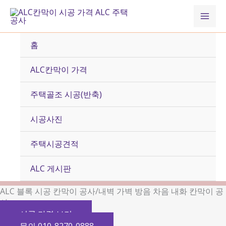
콘
Mai
텐
츠
Men
로
홈
건
너
ALC칸막이 가격
뛰
기
주택골조 시공(반축)
시공사진
주택시공견적
ALC 게시판
ALC 블록 시공 칸막이 공사/내벽 가벽 방음 차음 내화 칸막이 공
사
시공 가격 보기