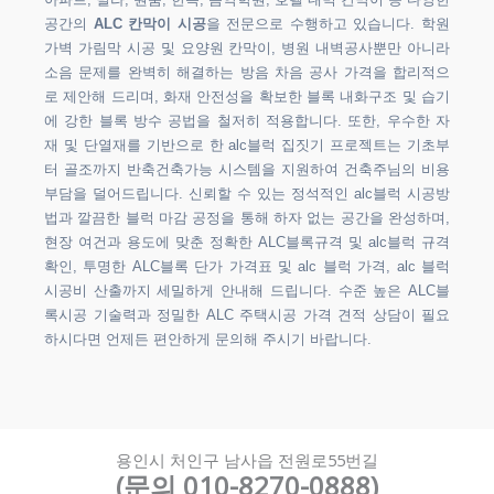
아파트, 빌라, 원룸, 한옥, 음악학원, 호텔 내벽 칸막이 등 다양한
공간의
ALC 칸막이 시공
을 전문으로 수행하고 있습니다. 학원
가벽 가림막 시공 및 요양원 칸막이, 병원 내벽공사뿐만 아니라
소음 문제를 완벽히 해결하는 방음 차음 공사 가격을 합리적으
로 제안해 드리며, 화재 안전성을 확보한 블록 내화구조 및 습기
에 강한 블록 방수 공법을 철저히 적용합니다. 또한, 우수한 자
재 및 단열재를 기반으로 한 alc블럭 집짓기 프로젝트는 기초부
터 골조까지 반축건축가능 시스템을 지원하여 건축주님의 비용
부담을 덜어드립니다. 신뢰할 수 있는 정석적인 alc블럭 시공방
법과 깔끔한 블럭 마감 공정을 통해 하자 없는 공간을 완성하며,
현장 여건과 용도에 맞춘 정확한 ALC블록규격 및 alc블럭 규격
확인, 투명한 ALC블록 단가 가격표 및 alc 블럭 가격, alc 블럭
시공비 산출까지 세밀하게 안내해 드립니다. 수준 높은 ALC블
록시공 기술력과 정밀한 ALC 주택시공 가격 견적 상담이 필요
하시다면 언제든 편안하게 문의해 주시기 바랍니다.
용인시 처인구 남사읍 전원로55번길
(문의 010-8270-0888)