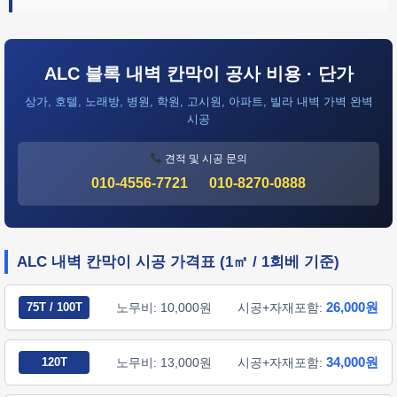
ALC 블록 내벽 칸막이 공사 비용 · 단가
상가, 호텔, 노래방, 병원, 학원, 고시원, 아파트, 빌라 내벽 가벽 완벽
시공
견적 및 시공 문의
010-4556-7721
010-8270-0888
ALC 내벽 칸막이 시공 가격표 (1㎡ / 1회베 기준)
26,000원
75T / 100T
노무비: 10,000원
시공+자재포함:
34,000원
120T
노무비: 13,000원
시공+자재포함: